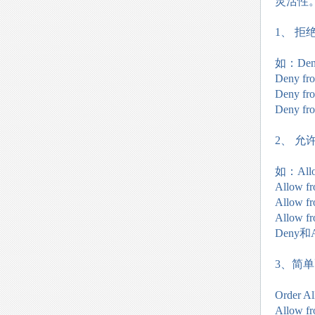
灵活性。
1、 拒
如：Deny 
Deny fro
Deny fr
Deny fro
2、 允
如：Allow
Allow fr
Allow fr
Allow fr
Deny
3、简
Order A
Allow fr