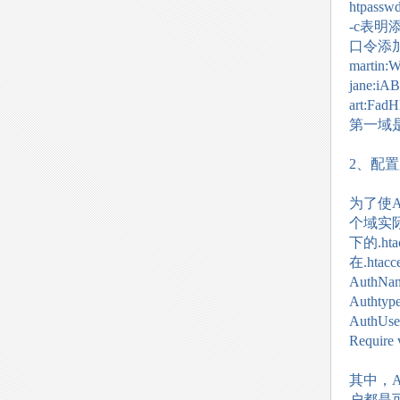
htpasswd 
-c表
口令添
martin:
jane:i
art:Fa
第一域
2、配
为了使A
个域实
下的.ht
在.ht
AuthName
Authtype
AuthUserF
Require 
其中，A
户都是