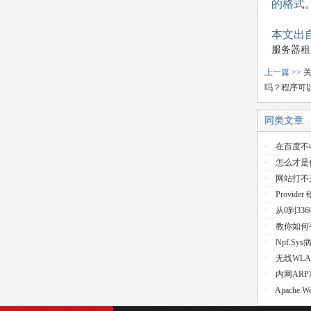
的格式。 
本文出自
服务器租
上一篇 >>
吗？程序可
同类文章
·
在百度不
·
怎么才是
·
网站打不
·
Provider 
·
从0到33
·
教你如何手
·
Npf.s
·
无线WL
·
内网AR
·
Apache 