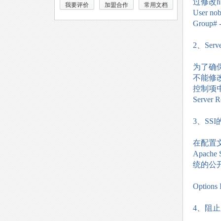
过修改h
我要评价
加盟合作
常用文档
User no
Group# 
2、Ser
为了确
不能修改该
控制项
Server Ro
3、SS
在配置文件
Apac
统的公
Options 
4、阻