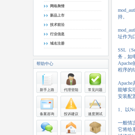
网络舆情
mod_
新品上市
持。
技术前沿
mod_
行业信息
址作为
域名注册
SSL（S
务，如
Apac
帮助中心
程序的
Apac
能够实现
新手上路
代理登陆
常见问题
安装配
1、以N
备案咨询
投诉建议
速度测试
一般情况
它将给系