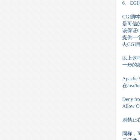
6、CG
CGI
是可信的
该保证
提供一
去CG
以上这些
一步的
Apac
在/usr/lo
Deny fro
Allow O
则禁止
同样，