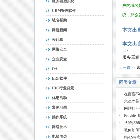
服务器虚拟化
户的域名
CRM管理软件
统，那么
域名帮助
本文出自
网游新闻
云计算
本文出自
网络安全
-->
服务器租
企业安全
上一篇 >>
诺
OA
ERP软件
同类文章
IDC行业背景
·
在百度不
优惠活动
·
怎么才是
常见问题
·
网站打不
·
Provider 
操作系统
·
从0到33
网络技术
·
教你如何手
电脑周边
·
Npf.s