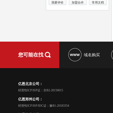
我要评价
加盟合作
常用文档
您可能在找
域名购买
亿恩北京公司：
经营性ICP/ISP证：京B2-20150015
亿恩郑州公司：
经营性ICP/ISP/IDC证：豫B1-20183354