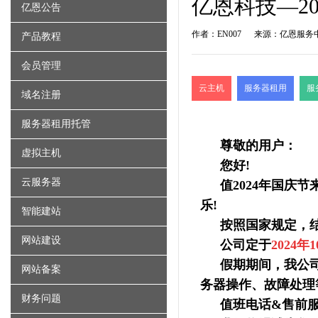
亿恩科技—2
亿恩公告
作者：EN007
来源：亿恩服务
产品教程
会员管理
云主机
服务器租用
服
域名注册
服务器租用托管
尊敬的用户：
虚拟主机
您好!
云服务器
值2024年国庆
乐!
智能建站
按照国家规定，结
网站建设
公司定于
2024年
假期期间，我公司
网站备案
务器
操作、故障处理
财务问题
值班电话&售前