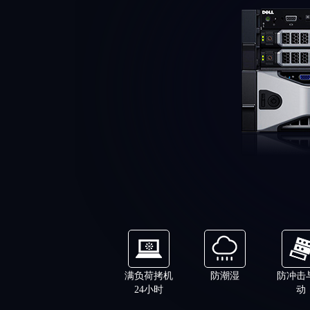
满负荷拷机
防潮湿
防冲击
24小时
动