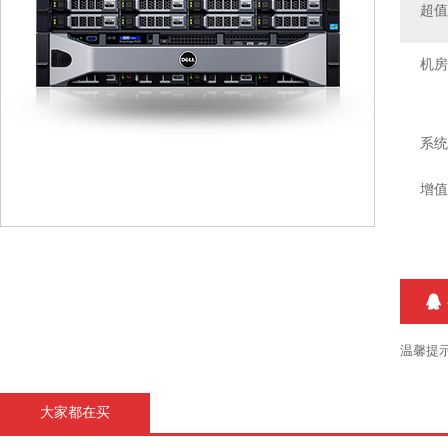
超
机房
系统
增值
温馨提
大家都在买