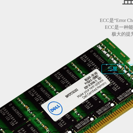
ECC是“Error 
ECC是一种
极大的提