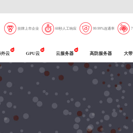
挂牌上市企业
60秒人工响应
99.99%连通率
海外云
GPU云
云服务器
高防服务器
大带