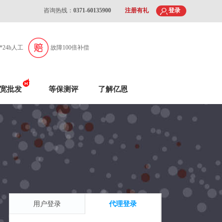
咨询热线：
0371-60135900
注册有礼
登录
7*24h人工
故障100倍补偿
宽批发
等保测评
了解亿恩
用户登录
代理登录