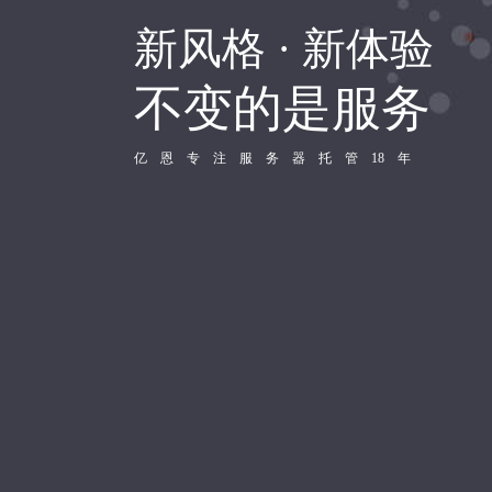
新风格 · 新体验
不变的是服务
亿 恩 专 注 服 务 器 托 管 18 年