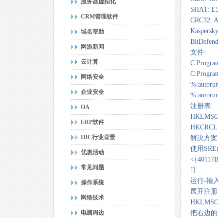
服务器虚拟化
SHA1: E
CRM管理软件
CRC32: 
Kaspersky
域名帮助
BitDefen
网游新闻
文件:
云计算
C:Progra
C:Progra
网络安全
%:autor
企业安全
%:autorun
注册表:
OA
HKLMSOFT
ERP软件
HKCRCLS
IDC行业背景
解决方案
使用SR
优惠活动
<{40117
常见问题
[]
运行-输入"
操作系统
展开注册
网络技术
HKLMSOFT
电脑周边
把右边的{4