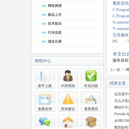
重新启动
网络舆情
C:Progra
新品上市
C:Progra
%:autorun
技术前沿
%:autorun
行业信息
注意修改
PS: "
域名注册
本文出自
服务器租
帮助中心
上一篇 >>
同类文章
新手上路
代理登陆
常见问题
·
在百度不
·
怎么才是
·
网站打不
备案咨询
投诉建议
速度测试
·
Provider 
·
从0到33
·
教你如何手