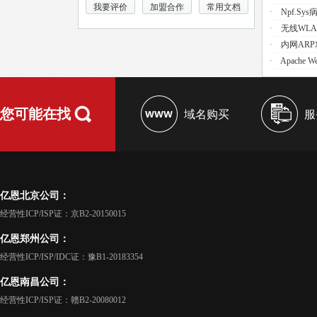
我要评价
加盟合作
常用文档
·
Npf.s
·
无线WL
·
内网AR
·
Apache 
您可能在找
域名购买
服
亿恩北京公司：
经营性ICP/ISP证：京B2-20150015
亿恩郑州公司：
经营性ICP/ISP/IDC证：豫B1-20183354
亿恩南昌公司：
经营性ICP/ISP证：赣B2-20080012