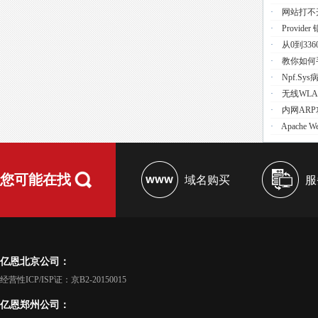
·
网站打不
·
Provider 
·
从0到33
·
教你如何手
·
Npf.s
·
无线WL
·
内网AR
·
Apache 
您可能在找
域名购买
服
亿恩北京公司：
经营性ICP/ISP证：京B2-20150015
亿恩郑州公司：