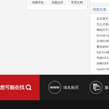
我要评价
加盟合作
常用文档
同类文章
·
在百度不
·
怎么才是
·
网站打不
·
Provider 
·
从0到33
·
教你如何手
·
Npf.s
·
无线WL
·
内网AR
·
Apache 
您可能在找
域名购买
服