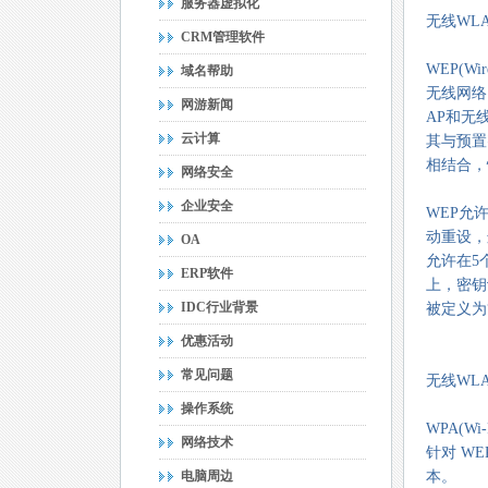
服务器虚拟化
无线WL
CRM管理软件
WEP(W
域名帮助
无线网络
网游新闻
AP和无
云计算
其与预置
相结合，
网络安全
企业安全
WEP允
动重设，
OA
允许在5
ERP软件
上，密钥
IDC行业背景
被定义为
优惠活动
常见问题
无线WL
操作系统
WPA(W
网络技术
针对 WE
电脑周边
本。