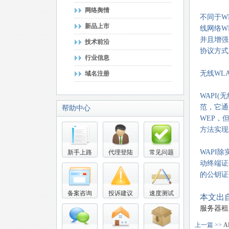
网络舆情
不同于W
新品上市
线网络WL
并且增强
技术前沿
协议方式
行业信息
无线WLA
域名注册
WAPI(无
范，它通
帮助中心
WEP，
方法实现
WAPI
新手上路
代理登陆
常见问题
动终端证
的公钥证
备案咨询
投诉建议
速度测试
本文出自
服务器租
上一篇 >>