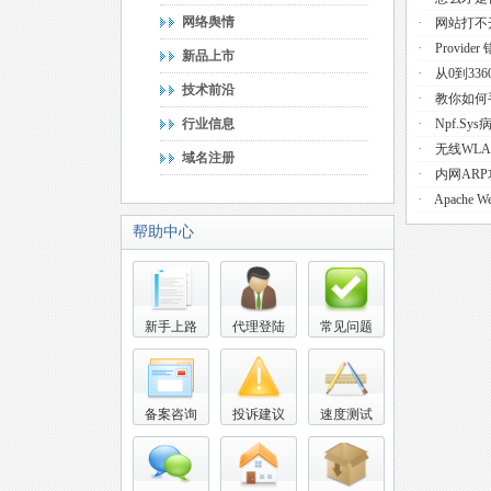
网络舆情
·
网站打不
·
Provider 
新品上市
·
从0到33
技术前沿
·
教你如何手
行业信息
·
Npf.s
·
无线WL
域名注册
·
内网AR
·
Apache 
帮助中心
新手上路
代理登陆
常见问题
备案咨询
投诉建议
速度测试