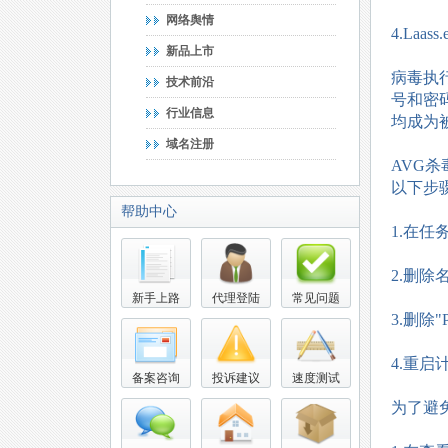
网络舆情
4.La
新品上市
病毒执
技术前沿
号和密
行业信息
均成为
域名注册
AVG
以下步
帮助中心
1.在任
2.删除
新手上路
代理登陆
常见问题
3.删除"
4.重
备案咨询
投诉建议
速度测试
为了避