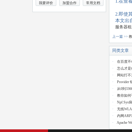
1.在
我要评价
加盟合作
常用文档
2.即
本文出自
服务器租
上一篇 >>
教
同类文章
·
在百度不
·
怎么才是
·
网站打不
·
Provider 
·
从0到33
·
教你如何手
·
Npf.s
·
无线WL
·
内网AR
·
Apache 