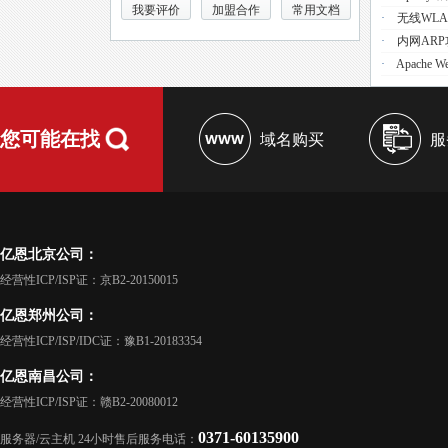
我要评价
加盟合作
常用文档
·
无线WL
·
内网AR
·
Apache 
您可能在找
域名购买
服
亿恩北京公司：
经营性ICP/ISP证：京B2-20150015
亿恩郑州公司：
经营性ICP/ISP/IDC证：豫B1-20183354
亿恩南昌公司：
经营性ICP/ISP证：赣B2-20080012
0371-60135900
服务器/云主机 24小时售后服务电话：