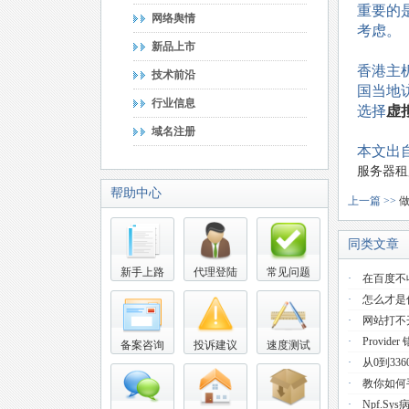
重要的
网络舆情
考虑。
新品上市
香港主
技术前沿
国当地
行业信息
选择
虚
域名注册
本文出
服务器租
帮助中心
上一篇 >>
同类文章
新手上路
代理登陆
常见问题
·
在百度不
·
怎么才是
·
网站打不
·
Provider 
备案咨询
投诉建议
速度测试
·
从0到33
·
教你如何手
·
Npf.s