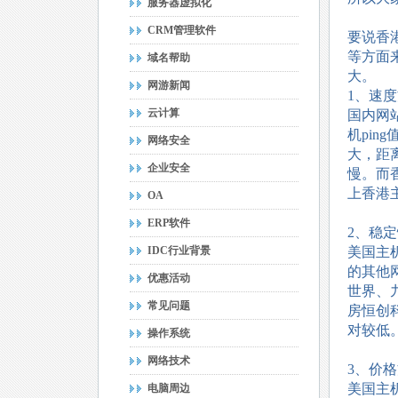
服务器虚拟化
CRM管理软件
要说香
等方面
域名帮助
大。
网游新闻
1、速
云计算
国内网
机pin
网络安全
大，距
企业安全
慢。而
上香港
OA
ERP软件
2、稳
IDC行业背景
美国主
的其他
优惠活动
世界、
常见问题
房恒创
对较低
操作系统
网络技术
3、价
美国主
电脑周边