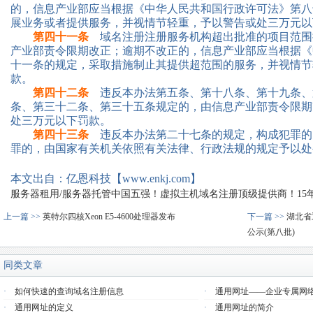
的，信息产业部应当根据《中华人民共和国行政许可法》第八
展业务或者提供服务，并视情节轻重，予以警告或处三万元以
第四十一条
域名注册注册服务机构超出批准的项目范围
产业部责令限期改正；逾期不改正的，信息产业部应当根据《
十一条的规定，采取措施制止其提供超范围的服务，并视情节
款。
第四十二条
违反本办法第五条、第十八条、第十九条、
条、第三十二条、第三十五条规定的，由信息产业部责令限期
处三万元以下罚款。
第四十三条
违反本办法第二十七条的规定，构成犯罪的
罪的，由国家有关机关依照有关法律、行政法规的规定予以处
本文出自：亿恩科技【www.enkj.com】
服务器租用/服务器托管中国五强！虚拟主机域名注册顶级提供商！15年品质
上一篇 >>
英特尔四核Xeon E5-4600处理器发布
下一篇 >>
湖北省
公示(第八批)
同类文章
·
如何快速的查询域名注册信息
·
通用网址——企业专属网
·
通用网址的定义
·
通用网址的简介