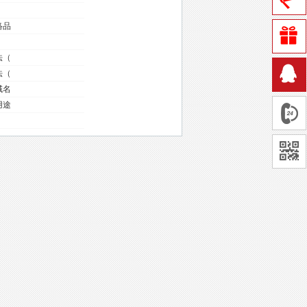
络品
法（
法（
域名
用途