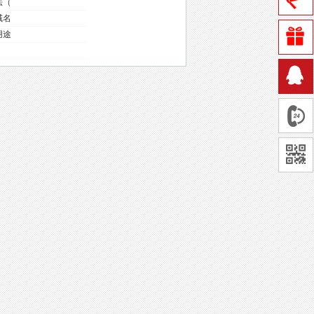
法（
域名
用途