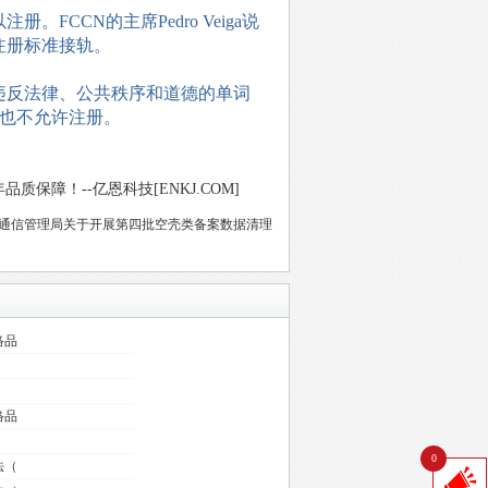
FCCN的主席Pedro Veiga说
注册标准接轨。
违反法律、公共秩序和道德的单词
也不允许注册。
保障！--亿恩科技[ENKJ.COM]
通信管理局关于开展第四批空壳类备案数据清理
络品
络品
0
法（