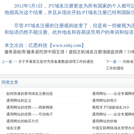
2012年5月1日，.PT域名注册更改为所有国家的个人都可以注册。
他很高兴这个结果，并且从现在开始.PT域名注册已经和国际
尽管.PT域名注册的注册规则改变了，但是有一些被视为
和短语仍然不能注册。此外地名和容易误导用户的单词和短语
本文出自：亿恩科技【www.enkj.com】
服务器租用/服务器托管中国五强！虚拟主机域名注册顶级提供商！15年品质
上一篇 >>
关于开展第五批空壳类备案数据清理工作的通告
下一篇 >>
河南省
工作的通告
同类文章
·
如何快速的查询域名注册信息
·
通用网址——企业专属网
·
通用网址的定义
·
通用网址的简介
·
通用网址的优势——商家网推
·
葡萄牙.PT顶级域名24小
·
通用网址的优势——可信电子
·
通用网址——企业专属网
·
通用网址的购买方式
·
通用网址的价格
·
域名注册
·
中国互联网络域名管理办