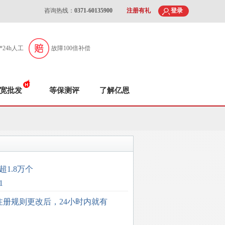
咨询热线：
0371-60135900
注册有礼
登录
7*24h人工
故障100倍补偿
宽批发
等保测评
了解亿恩
超1.8万个
1
注册规则更改后，24小时内就有