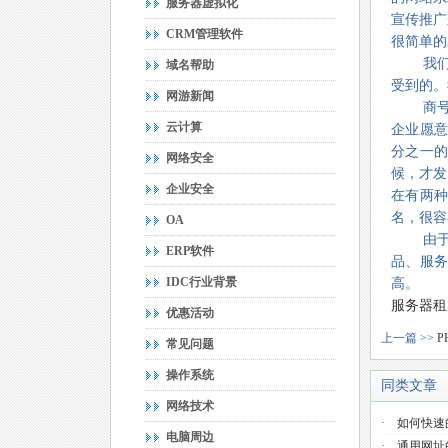
服务器虚拟化
宣传推广
CRM管理软件
很简单的
我
域名帮助
受到的。
网游新闻
商
云计算
企业愿意
分之一的
网络安全
候，才发
企业安全
在有两
名，很容
OA
由
ERP软件
品、服
IDC行业背景
高。
服务器租
优惠活动
上一篇 >>
常见问题
操作系统
同类文章
网络技术
·
如何快速
电脑周边
·
通用网址