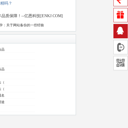
到精吗？
保障！--亿恩科技[ENKJ.COM]
学：关于网站备份的一些经验
络品
络品
法（
法（
域名
用途