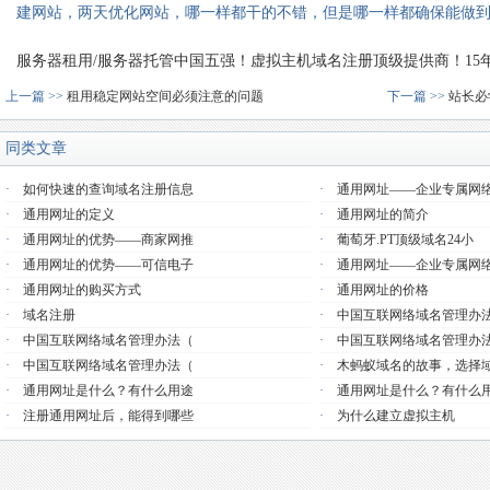
建网站，两天优化网站，哪一样都干的不错，但是哪一样都确保能做
服务器租用/服务器托管中国五强！虚拟主机域名注册顶级提供商！15年品质
上一篇 >>
租用稳定网站空间必须注意的问题
下一篇 >>
站长必
同类文章
·
如何快速的查询域名注册信息
·
通用网址——企业专属网
·
通用网址的定义
·
通用网址的简介
·
通用网址的优势——商家网推
·
葡萄牙.PT顶级域名24小
·
通用网址的优势——可信电子
·
通用网址——企业专属网
·
通用网址的购买方式
·
通用网址的价格
·
域名注册
·
中国互联网络域名管理办
·
中国互联网络域名管理办法（
·
中国互联网络域名管理办
·
中国互联网络域名管理办法（
·
木蚂蚁域名的故事，选择
·
通用网址是什么？有什么用途
·
通用网址是什么？有什么
·
注册通用网址后，能得到哪些
·
为什么建立虚拟主机