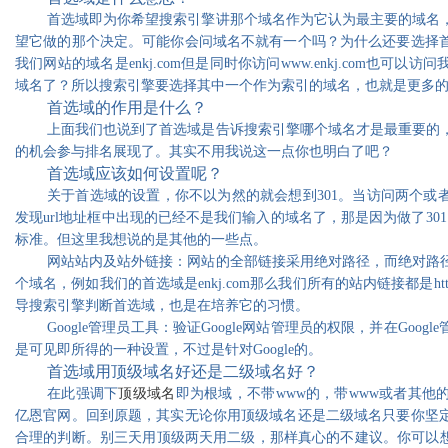
首选域即为你希望搜索引擎讲那个域名作为它认为最主要的域名
望它做的那个决定。可能你会问域名不就有一个吗？为什么还要选择
我们网站的域名是enkj.com但是同时你访问www.enkj.com也可
域名了？所以搜索引擎要选择其中一个作为索引的域名，也就是更多
首选域的作用是什么？
上面我们也说到了首选域是告诉搜索引擎哪个域名才是最重要的
的机会参与排名展现了。其实不用我说这一点你也明白了吧？
首选域应该如何设置呢？
关于首选域的设置，你不以为然的就会想到301。当访问两个或
发现url地址框中出现的已经不是我们输入的域名了，那是因为做了30
标准。但这里我想说的是其他的一些点。
网站站内及站外链接：网站的全部链接采用绝对路径，而绝对路
个域名，例如我们的首选域是enkj.com那么我们所有的站内链接都是ht
导搜索引擎判断首选域，也是在培养它的习惯。
Google管理员工具：验证Google网站管理员的权限，并在Goo
是可见即所得的一种设置，不过是针对Google的。
首选域用顶级域名好还是二级域名好？
在此强调下
顶级域名
即为根域，不带www的，带www或者其他
亿恩官网。回到原题，其实无论你用顶级域名还是二级域名只要你坚
合理的判断。别三天用顶级两天用二级，那样真心的不建议。你可以想