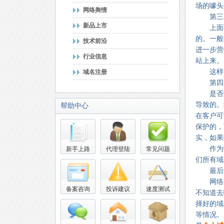
场的噱头
网络舆情
第三点
新品上市
上面提
的。一般
技术前沿
进一步营
行业信息
站上来。
这样的
域名注册
第四点
是否进
导致的。
帮助中心
在客户可
保护的，
实，如果
作为营
新手上路
代理登陆
常见问题
们所有域
最后也
网络发
备案咨询
投诉建议
速度测试
不知道去
择好的域
等情况。