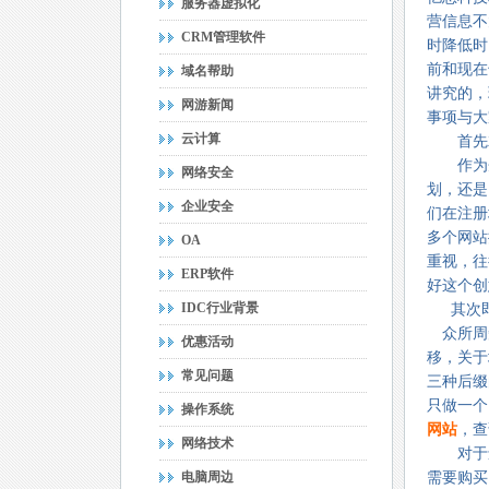
服务器虚拟化
营信息不
CRM管理软件
时降低时
前和现在
域名帮助
讲究的，
网游新闻
事项与大
云计算
首先就
作为企
网络安全
划，还是
企业安全
们在注册
多个网站
OA
重视，往
ERP软件
好这个创
IDC行业背景
其次
众所周
优惠活动
移，关于
常见问题
三种后缀
只做一个
操作系统
网站
，查
网络技术
对于还
电脑周边
需要购买