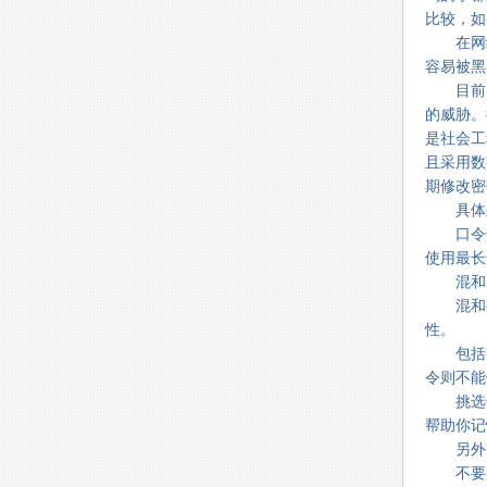
比较，如
在网络上
容易被黑
目前密
的威胁。
是社会工
且采用数
期修改密
具体列
口令长度
使用最长
混和大小
混和字
性。
包括字母
令则不能
挑选一
帮助你记
另外，
不要只