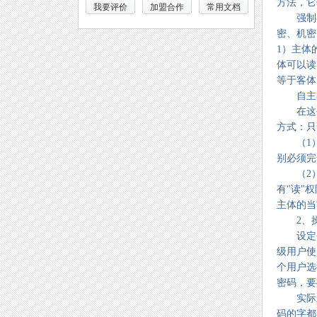
方法，它
我要评价
加盟合作
常用文档
强制存取
密、机密
1）主体
体可以读
等于客体
自主存
在这个
方式：只
（1） 
别必须完
（2） 
有"读"
主体的当
2、操
设定登
级用户使
个用户选
密码，要
实际上
码的字都用