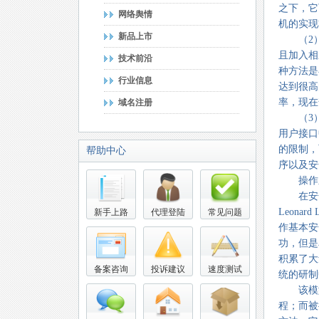
之下，它
网络舆情
机的实现
新品上市
（2） 
且加入相
技术前沿
种方法是
行业信息
达到很高
率，现在
域名注册
（3） 
用户接口
的限制，
帮助中心
序以及安
操作系
在安全操作
Leona
新手上路
代理登陆
常见问题
作基本安
功，但是
积累了大量
备案咨询
投诉建议
速度测试
统的研制
该模型
程；而被