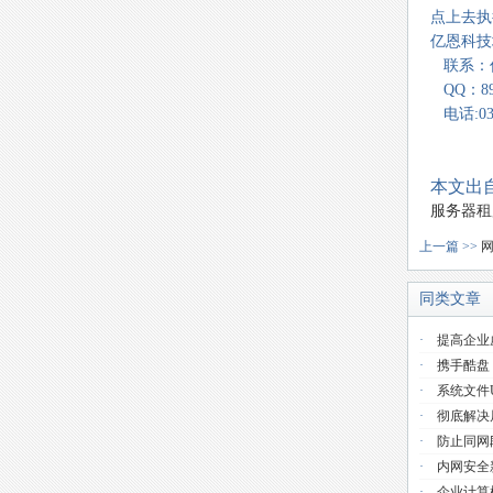
点上去执
亿恩科技地
联系：
QQ：893
电话:037
本文出自
服务器租
上一篇 >>
同类文章
·
提高企业
·
携手酷盘
·
系统文件use
·
彻底解决
·
防止同网
·
内网安全
·
企业计算