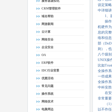
服务器虚拟化
设定策略
CRM管理软件
中详细讲
1、选
域名帮助
操作系
网游新闻
机硬件为
云计算
息的完整
络和信息
网络安全
部（DoD）
企业安全
则），也
八个级别
OA
UNIX
ERP软件
比如Trus
IDC行业背景
全操作系
一些成果
优惠活动
全操作系
常见问题
中科安胜
在安全
操作系统
非常重要
网络技术
（1） 
电脑周边
以不作任