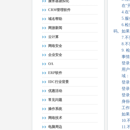
服务器虚拟化
在“开始”>
CRM管理软件
4.在“
5.服
域名帮助
6.检查
网游新闻
码。如果
云计算
7.不要
8.不要
网络安全
9. 检
企业安全
事情属
登录
OA
用户名： 
ERP软件
域： L
IDC行业背景
登录 ID
登录类
优惠活动
登录进程
常见问题
身份验证
工作站名
操作系统
如果登
网络技术
10.不
电脑周边
11.不