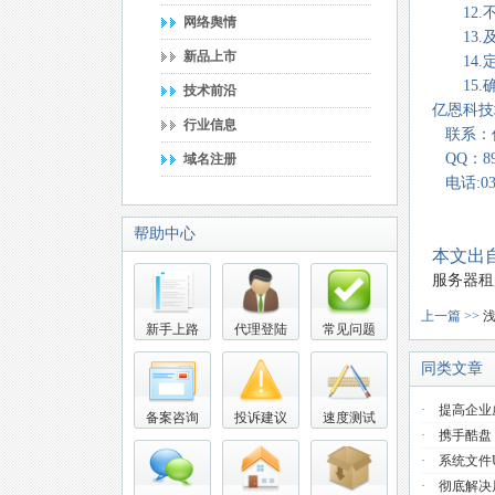
12.不
网络舆情
13.及
新品上市
14.定
15.确
技术前沿
亿恩科技地
行业信息
联系：
QQ：893
域名注册
电话:037
帮助中心
本文出自
服务器租
上一篇 >>
新手上路
代理登陆
常见问题
同类文章
·
提高企业
备案咨询
投诉建议
速度测试
·
携手酷盘
·
系统文件use
·
彻底解决