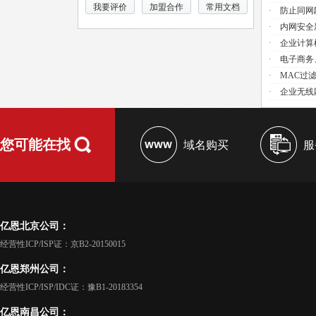
我要评价
加盟合作
常用文档
·
防止同网
·
内网安全
·
企业计算
·
电子商务
·
MAC过
·
企业无线
您可能在找
域名购买
服
亿恩北京公司：
经营性ICP/ISP证：京B2-20150015
亿恩郑州公司：
经营性ICP/ISP/IDC证：豫B1-20183354
亿恩南昌公司：