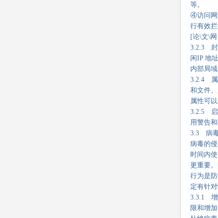
等。
④访问网
行有效拦
[论\文\网 
3.2.3
闲IP 
内部局域
3.2.
和文件、
属性可以
3.2.
用警告和
3.3 病
病毒的侵
时间内使
更重要。
行为是防
定有针对
3.3.
限和增加