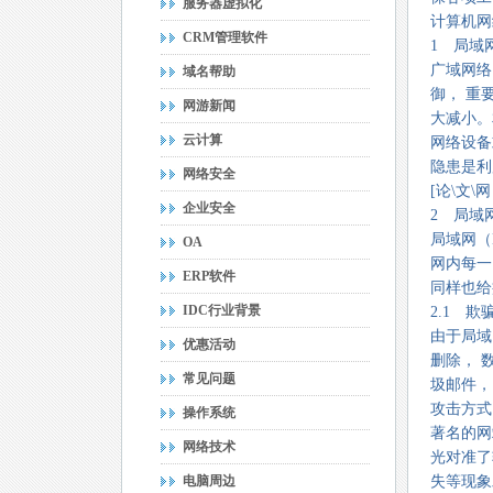
服务器虚拟化
计算机网
CRM管理软件
1 局域
广域网络
域名帮助
御， 重
网游新闻
大减小。
云计算
网络设备
隐患是利
网络安全
[论\文\网 
企业安全
2 局域
局域网（
OA
网内每一
ERP软件
同样也给
IDC行业背景
2.1 
由于局域
优惠活动
删除， 
常见问题
圾邮件，
攻击方式
操作系统
著名的网
网络技术
光对准了
电脑周边
失等现象