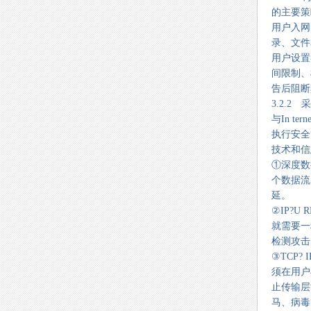
的主要策
用户入网
录、文件
用户设置
间限制、
告后阻断
3.2.
与In 
执行安全
技术和信
①深度数
个数据流
延。
②IP?U
就需要一
检测攻击
③TCP
须在用户
止传输层
马、病毒