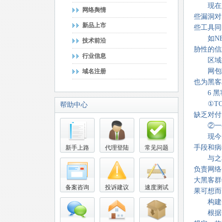
现在人
网络舆情
些漏洞对
新品上市
些工具同
如NBT
技术前沿
胁性的信
行业信息
区域控制
网包嗅探
域名注册
也为黑客
6 黑
①TCP
帮助中心
缺乏对付
②一些
现今的
手段和病
新手上路
代理登陆
常见问题
与之相
负责网络
大黑客群
备案咨询
投诉建议
速度测试
果可想而
构建企
根据当