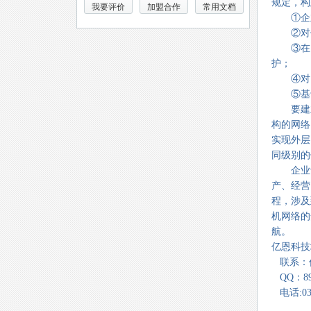
规定，构
我要评价
加盟合作
常用文档
①企业
②对信
③在网
护；
④对网
⑤基于
要建立
构的网络
实现外层
同级别的
企业计
产、经营
程，涉及
机网络的
航。
亿恩科技地
联系：
QQ：893
电话:037