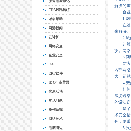
服务器虚拟化
解决的重
CRM管理软件
企业计
1 网
域名帮助
在这种
网游新闻
来解决。
云计算
2 硬
计算机
网络安全
痪。网络
企业安全
3 网
防火墙
OA
内部网络
ERP软件
大问题就
IDC行业背景
4 安
任何工
优惠活动
威胁通常
常见问题
的设法窃
除了专
操作系统
术安全措
网络技术
色，更重
电脑周边
5 只要