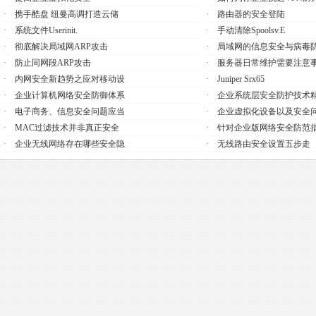
·
携手酷盘 纽曼高调打造云储
·
路由器的安全登陆
·
系统文件userinit.
·
手动清除Spoolsv.e
·
彻底解决局域网ARP攻击
·
局域网的信息安全与病毒
·
防止同网段ARP攻击
·
服务器日常维护需要注意
·
内网安全新趋势之应对移动设
·
Juniper Srx65
·
企业计算机网络安全防御体系
·
企业系统层安全防护技术
·
电子商务、信息安全问题应当
·
企业虚拟化设备以及安全
·
MAC过滤技术并非真正安全
·
针对企业版网络安全防范
·
企业无线网络存在哪些安全隐
·
无线路由安全设置五步走