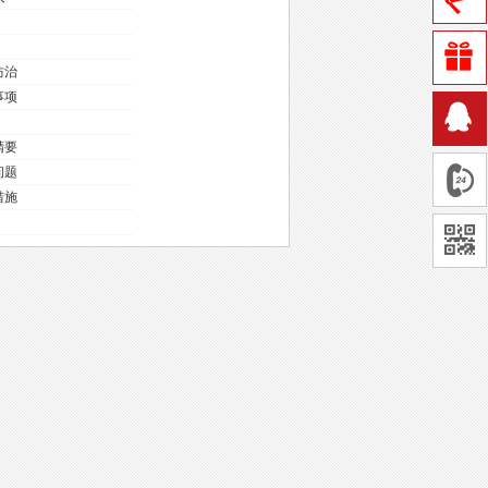
防治
事项
精要
问题
措施