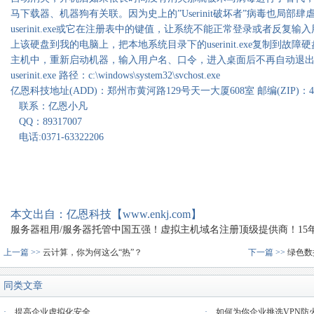
马下载器、机器狗有关联。因为史上的”Userinit破坏者”病毒也局部
userinit.exe或它在注册表中的键值，让系统不能正常登录或者反
上该硬盘到我的电脑上，把本地系统目录下的userinit.exe复制到
主机中，重新启动机器，输入用户名、口令，进入桌面后不再自动退
userinit.exe 路径：c:\windows\system32\svchost.exe
亿恩科技地址(ADD)：郑州市黄河路129号天一大厦608室 邮编(ZIP)：450008
联系：亿恩小凡
QQ：89317007
电话:0371-63322206
本文出自：亿恩科技【www.enkj.com】
服务器租用/服务器托管中国五强！虚拟主机域名注册顶级提供商！15年品质
上一篇 >>
云计算，你为何这么“热”？
下一篇 >>
绿色数
同类文章
·
提高企业虚拟化安全
·
如何为你企业挑选VPN防