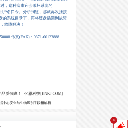
肆虐过，这种病毒它会破坏系统的
复输入用户名口令。分析到这，那就再次挂接
故障硬盘的系统目录下，再将硬盘插回到故障
出，故障解决！
 传真(FAX)：0371-60123888
保障！--亿恩科技[ENKJ.COM]
据中心安全与生物识别手段相辅相
0
火