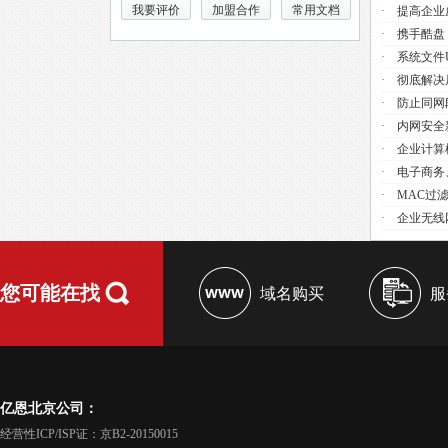
我要评价
加盟合作
常用文档
·
提高企业
·
携手酷盘
·
系统文件use
·
彻底解决
·
防止同网
·
内网安全
·
企业计算
·
电子商务
·
MAC过
·
企业无线
您可能在找
域名购买
服
亿恩北京公司：
经营性ICP/ISP证：京B2-20150015