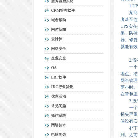
服务器虚拟化
1.UP
CRM管理软件
某商店
者甚至连
域名帮助
UPS
实在
网游新闻
果，防控
云计算
器。修复
就能有效
网络安全
企业安全
2.
没
一个电
OA
地点。结
ERP软件
网络管理
IDC行业背景
两小时。
在背包里
优惠活动
3.
没
常见问题
一个玩
损失严重
操作系统
候没有安
网络技术
补丁是
电脑周边
到。之前