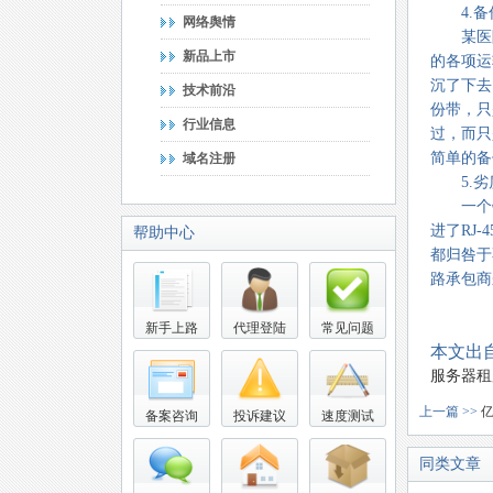
4.
备
网络舆情
某医院
新品上市
的各项运
沉了下去
技术前沿
份带，只
行业信息
过，而只
简单的备
域名注册
5.
劣
一个银
进了
RJ-4
帮助中心
都归咎于
路承包商
新手上路
代理登陆
常见问题
本文出
服务器租
上一篇 >>
备案咨询
投诉建议
速度测试
同类文章