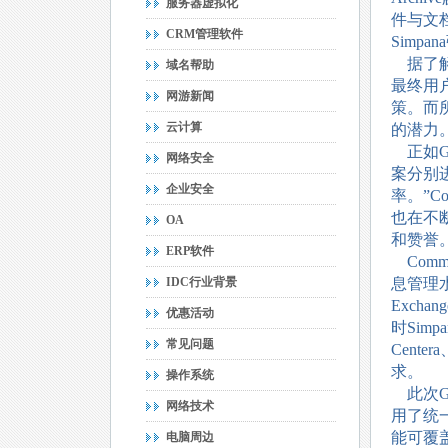
服务器虚拟化
件与文
CRM管理软件
Simp
据了解
域名帮助
最终用
网游新闻
策。而
云计算
的潜力
正如Ga
网络安全
案分别
企业安全
率。”C
也在不
OA
和赞誉
ERP软件
Comm
IDC行业背景
息管理
Exchang
优惠活动
时Sim
常见问题
Cen
求。
操作系统
此次Ga
网络技术
用了统
能可覆
电脑周边