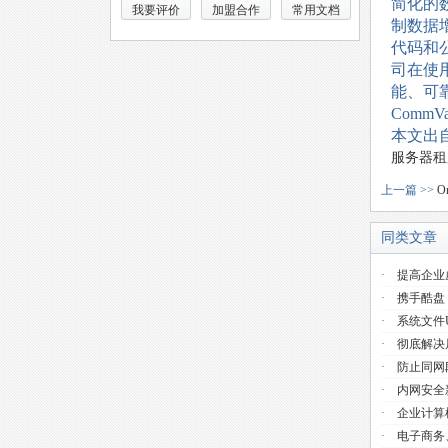
简化的
我要评价
加盟合作
常用文档
制数据增
代码和
司在使
能、可
CommV
本文出
服务器租
上一篇 >>
O
同类文章
·
提高企业
·
携手酷盘
·
系统文件use
·
彻底解决
·
防止同网
·
内网安全
·
企业计算
·
电子商务