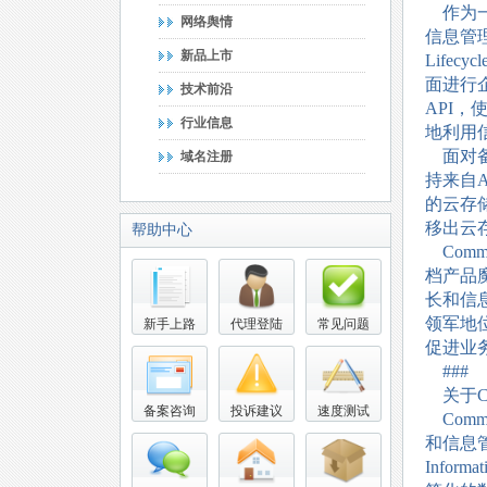
作为一
网络舆情
信息管理软
新品上市
Life
面进行企
技术前沿
API
行业信息
地利用
面对备受
域名注册
持来自AT&
的云存
移出云
帮助中心
CommV
档产品
长和信
领军地
新手上路
代理登陆
常见问题
促进业
###
关于Com
备案咨询
投诉建议
速度测试
Com
和信息管
Info