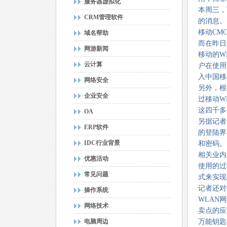
服务器虚拟化
本周三，
CRM管理软件
的消息。
移动
CM
域名帮助
而在昨日
网游新闻
移动的
W
云计算
户在使用
入中国移
网络安全
另外，根
企业安全
过移动
W
这四千多
OA
另据记者
ERP软件
的登陆界
IDC行业背景
和密码。
相关业内
优惠活动
使用的过
常见问题
式来实现
记者还对
操作系统
WLAN
网
网络技术
卖点的应
电脑周边
万能钥匙