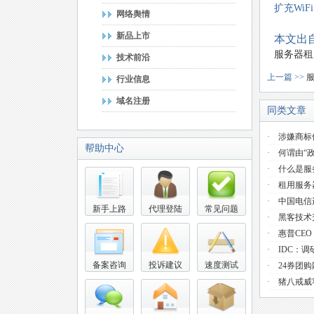
扩充
WiFi
网络舆情
新品上市
本文出自
服务器租
技术前沿
上一篇 >>
行业信息
域名注册
同类文章
·
涉嫌商标
帮助中心
·
何谓由“
·
什么是服
·
租用服务
·
中国电信
新手上路
代理登陆
常见问题
·
黑客技术
·
惠普CE
·
IDC：
备案咨询
投诉建议
速度测试
·
24券团
·
猪八戒威