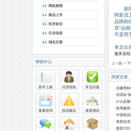
网络舆情
据知情
聘新员工
新品上市
品牌的保
技术前沿
其“品相
行业信息
不是用
域名注册
本文出自
服务器租
帮助中心
上一篇 >>
V
同类文章
新手上路
代理登陆
常见问题
·
涉嫌商标
·
何谓由“
·
什么是服
·
租用服务
备案咨询
投诉建议
速度测试
·
中国电信
·
黑客技术
·
惠普CE