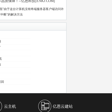
保障！--亿恩科技[ENKJ.COM]
面”由于这台计算机没有终端服务器客户端访问许
中断”的解决方法
用
”
底
信
巴回
云主机
亿恩云建站