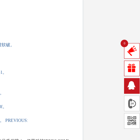
0
已被软破。
51。
d。
8f。
。 PREVIOUS: