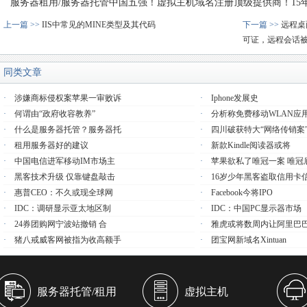
服务器租用/服务器托管中国五强！虚拟主机域名注册顶级提供商！15年品质
上一篇 >>
IIS中常见的MINE类型及其代码
下一篇 >>
远程桌
可证，远程会话被
同类文章
·
涉嫌商标侵权案苹果一审败诉
·
Iphone发展史
·
何谓由“政府收容教养”
·
分析称免费移动WLAN应
·
什么是服务器托管？服务器托
·
四川破获特大“网络传销案
·
租用服务器好的建议
·
新款Kindle阅读器或将
·
中国电信进军移动IM市场主
·
苹果欲私了唯冠一案 唯冠
·
黑客技术升级 仅靠键盘敲击
·
16岁少年黑客盗取信用卡
·
惠普CEO：不久或现全球网
·
Facebook今将IPO
·
IDC：调研显示亚太地区制
·
IDC：中国PC显示器市场
·
24券团购网宁波站撤销 合
·
雅虎或将数周内让阿里巴
·
猪八戒威客网被指为收高额手
·
团宝网新域名xintuan
服务器托管/租用
虚拟主机