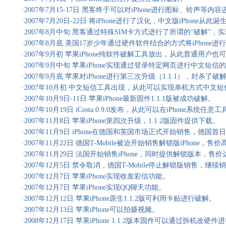
·2007年7月15-17日 黑客终于可以对iPhone进行图标、铃声等内
·2007年7月20日-22日 将iPhone进行了汉化，中文版iPhone从此诞
·2007年8月中旬 黑客通过特殊SIM卡方式进行了所谓的“破解”，
·2007年8月底 美国17岁少年通过硬件软件结合的方式将iPhone
·2007年9月初 苹果iPhone纯软件破解工具放出，从此普通用户也可以
·2007年9月中旬 苹果iPhone实现通过登录特定网页进行中文短信
·2007年9月底 苹果对iPhone进行第三次升级（1.1.1），封杀了
·2007年10月初 中文短信工具出现，从此可以实现单机方式中文
·2007年10月9日-11日 苹果iPhone最新固件1.1.1版被成功破解。
·2007年10月19日 iCosta 0.9.0发布，从此可以在iPhone系统任
·2007年11月8日 苹果iPhone第四次升级，1.1.2版固件提供下载。
·2007年11月9日 iPhone在德国和英国市场正式开始销售，德国首
·2007年11月22日 德国T-Mobile被迫开始销售解锁版iPhone，
·2007年11月29日 法国开始销售iPhone，同时提供解锁版本，售价
·2007年12月5日 禁令取消，德国T-Mobile停止解锁版销售，继续销
·2007年12月7日 苹果iPhone实现收发彩信功能。
·2007年12月7日 苹果iPhone实现QQ聊天功能。
·2007年12月12日 苹果iPhone原生1.1.2版可利用卡贴进行破解。
·2007年12月13日 苹果iPhone可以拍摄视频。
·2008年12月17日 苹果iPhone 1.1.2版本固件可以通过拆机改硬件