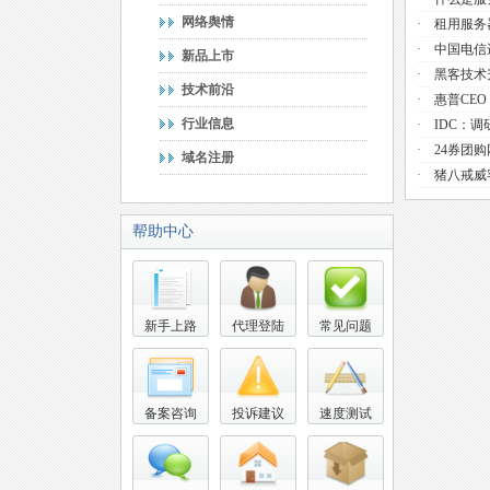
网络舆情
·
租用服务
·
中国电信
新品上市
·
黑客技术
技术前沿
·
惠普CE
行业信息
·
IDC：
·
24券团
域名注册
·
猪八戒威
帮助中心
新手上路
代理登陆
常见问题
备案咨询
投诉建议
速度测试