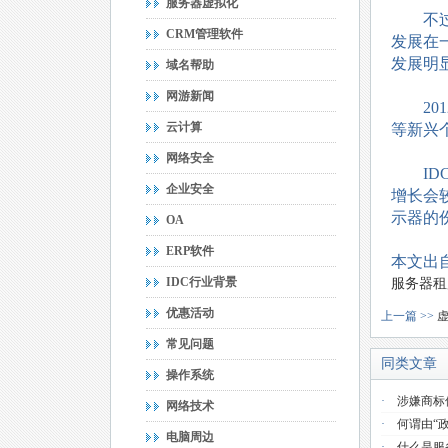
服务器虚拟化
不过，
CRM管理软件
发展在
发展明
域名帮助
网游新闻
201
云计算
等新兴
网络安全
IDC
企业安全
增长会
示器的
OA
ERP软件
本文出自
IDC行业背景
服务器租
优惠活动
上一篇 >>
常见问题
同类文章
操作系统
·
涉嫌商标
网络技术
·
何谓由“
电脑周边
·
什么是服