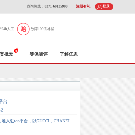
咨询热线：
0371-60135900
注册有礼
登录
7*24h人工
故障100倍补偿
宽批发
等保测评
了解亿恩
平台
42
驻top平台，以GUCCI，CHANEL