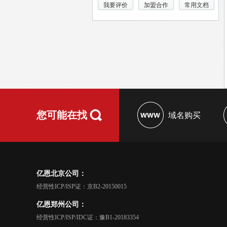
我要评价
加盟合作
常用文档
您可能在找
域名购买
亿恩北京公司：
经营性ICP/ISP证：京B2-20150015
亿恩郑州公司：
经营性ICP/ISP/IDC证：豫B1-20183354