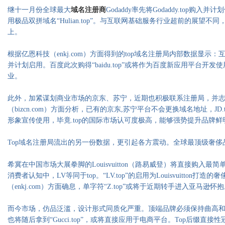
继十一月份全球最大
域名注册商
Godaddy率先将Godaddy.top购
用极品双拼域名“Hulian.top”。与互联网基础服务行业超前的展望
上。
根据
亿恩科技（enkj.com）
方面得到的top域名注册局内部数据显示：互联网巨
并计划启用。百度此次购得“baidu.top”或将作为百度新应用平台开
业。
此外，加紧谋划商业市场的京东、苏宁，近期也积极联系注册局，并志在引入“JD.
（bizcn.com）方面分析，已有的京东,苏宁平台不会更换域名地址，JD.to
形象宣传使用，毕竟.top的国际市场认可度极高，能够强势提升品牌鲜
Top域名注册局流出的另一份数据，更引起各方震动。全球最顶级奢侈品
希冀在中国市场大展拳脚的Louisvuitton（路易威登）将直接购入最简单的
消费者认知中，LV等同于top。“LV.top”的启用为Louisvuitton
（enkj.com）
方面确息，单字符“Z.top”或将于近期转手进入亚马逊怀抱
而今市场，仿品泛滥，设计形式同质化严重。顶端品牌必须保持曲高和寡
也将随后拿到“Gucci.top”，或将直接应用于电商平台。Top后缀直