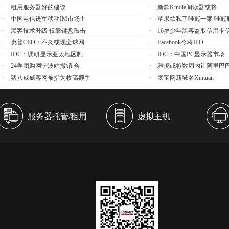
·
租用服务器好的建议
·
新款Kindle阅读器或将
·
中国电信进军移动IM市场主
·
苹果欲私了唯冠一案 唯冠
·
黑客技术升级 仅靠键盘敲击
·
16岁少年黑客盗取信用卡
·
惠普CEO：不久或现全球网
·
Facebook今将IPO
·
IDC：调研显示亚太地区制
·
IDC：中国PC显示器市场
·
24券团购网宁波站撤销 合
·
雅虎或将数周内让阿里巴
·
猪八戒威客网被指为收高额手
·
团宝网新域名xintuan
服务器托管/租用
虚拟主机