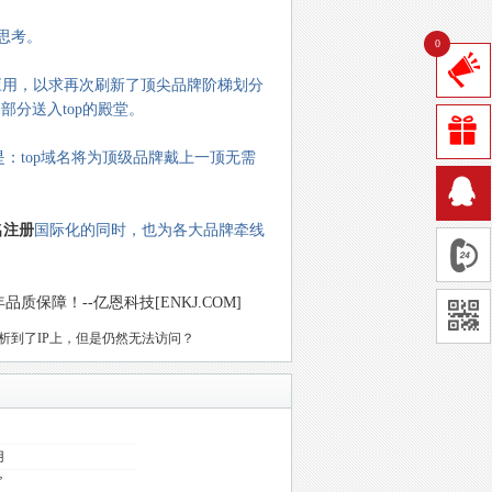
思考。
0
新性的应用，以求再次刷新了顶尖品牌阶梯划分
藏的部分送入top的殿堂。
：top域名将为顶级品牌戴上一顶无需
名注册
国际化的同时，也为各大品牌牵线
保障！--亿恩科技[ENKJ.COM]
析到了IP上，但是仍然无法访问？
用
”