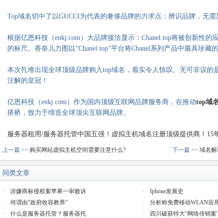
Top域名切中了以GUCCI为代表的奢侈品牌的力求点：辨识品牌，无需
根据亿恩科技（enkj.com）大品牌接洽显示：Chanel.top将被创
的标尺。香奈儿力图以“Chanel.top”平台将Chanel系列产品中最具珍
本次扎堆出现全球顶级品牌购入top域名，着实令人惊叹。无可非议的是
注解的皇冠！
亿恩科技（enkj.com）
作为国内顶级互联网品牌服务商，在推动
top域
搭桥，致力于缔造全球顶尖互联网品牌。
服务器租用/服务器托管中国五强！虚拟主机域名注册顶级提供商！15年品质
上一篇 >>
购买网站虚拟主机空间需要注意什么?
下一篇 >>
域名解
同类文章
·
涉嫌商标侵权案苹果一审败诉
·
Iphone发展史
·
何谓由“政府收容教养”
·
分析称免费移动WLAN应
·
什么是服务器托管？服务器托
·
四川破获特大“网络传销案