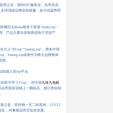
入并计划使用之后，国内IDC服务业，也率先启
不同，全球顶级品牌虽有犹豫，如今也趁势而
头Baidu将拿下双拼“baidu.top”，
发使用，产品主要涉及电商或电子竞技产
top”“Suning.top”。商务中国
p，Suning.top或将作为两大品牌整体
明度。
组团入驻top平台。
双字符“LV.top”。在中国
九块九包邮
打造的奢侈品帝国皇冠镶上一颗钻石。据
亿恩科技
。
之姿，坚持独一无二的原则。GUCCI
接性冠名，对奢侈品而言如虎添翼。