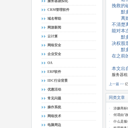
服务器虚拟化
挽救的
CRM管理软件
默
离
域名帮助
不清楚
网游新闻
能对本
云计算
默
决权股
网络安全
默
企业安全
在之前
OA
本文出
ERP软件
服务器租
IDC行业背景
上一篇 >>
优惠活动
同类文章
常见问题
操作系统
·
涉嫌商标
·
何谓由“
网络技术
·
什么是服
电脑周边