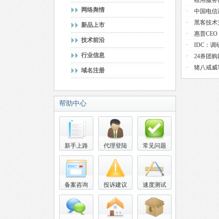
·
租用服务
网络舆情
·
中国电信
·
黑客技术
新品上市
·
惠普CE
技术前沿
·
IDC：
行业信息
·
24券团
·
猪八戒威
域名注册
帮助中心
新手上路
代理登陆
常见问题
备案咨询
投诉建议
速度测试