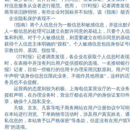
对信息服务从业者进行规范。然而，《
IT
时报》记者调查发现
商等依旧静悄悄，有些企业对国标并不知情。该《指南》能否
企业隐私保护表现不一
《指南》将个人信息分为一般信息和敏感信息，并提出默许
人一般信息的处理可以建立在默许同意的基础上，只要个人信
集和利用。对于个人敏感信息，则需要建立在明示同意的基础
获得个人信息主体明确的“授权”。个人敏感信息包括身份证
宗教信仰、基因、指纹等。
《
IT
时报》记者调查发现，各企业在获取个人信息时表现
时，在表格中并没有列出用户提供授权的选项。一名推销银行
报》记者，目前一些银行的信用卡办理采用沉默原则。用户可
中声明“该身份信息仅限此业务、不能作其他用途”，这样的
务员也不会提醒。
运营商的态度则较为积极。上海电信某营业厅的一名业务
授权声明，在办理业务时，营业厅都会在用户的身份证复印件
章，确保个人隐私安全。
天猫、京东、凡客等电子商务网站在用户注册协议中写明“
在本站进行浏览、下单购物等活动时，涉及用户真实姓名、通
私信息的，本站将予以严格保密”等条款，但是没有在用户填
用”的选项。