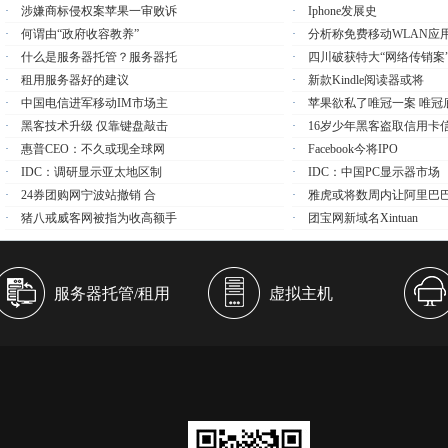
·
涉嫌商标侵权案苹果一审败诉
·
Iphone发展史
·
何谓由“政府收容教养”
·
分析称免费移动WLAN应
·
什么是服务器托管？服务器托
·
四川破获特大“网络传销案
·
租用服务器好的建议
·
新款Kindle阅读器或将
·
中国电信进军移动IM市场主
·
苹果欲私了唯冠一案 唯冠
·
黑客技术升级 仅靠键盘敲击
·
16岁少年黑客盗取信用卡
·
惠普CEO：不久或现全球网
·
Facebook今将IPO
·
IDC：调研显示亚太地区制
·
IDC：中国PC显示器市场
·
24券团购网宁波站撤销 合
·
雅虎或将数周内让阿里巴
·
猪八戒威客网被指为收高额手
·
团宝网新域名xintuan
服务器托管/租用
虚拟主机