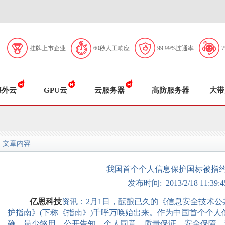
挂牌上市企业
60秒人工响应
99.99%连通率
海外云
GPU云
云服务器
高防服务器
大带
文章内容
我国首个个人信息保护国标被指
发布时间: 2013/2/18 11:39:4
亿恩科技
资讯：
2
月
1
日
，酝酿已久的《信息安全技术公
护指南》
(
下称《指南》
)
千呼万唤始出来。作为中国首个个人
确、最少够用、公开告知、个人同意、质量保证、安全保障、