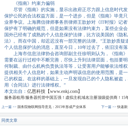
《指南》约束力偏弱
尽管《指南》的实施，显示出政府正尽力跟上信息时代发
保护公民的合法权益方面，是一个进步，但是《指南》毕竟只
业界争议。上海腾信律师事务所律师王歆妙对《
IT
时报》记者
保护有了明确的规范，但是如果没有法律约束力，某些企业会
国外已经有了成熟的个人信息保护法律，比方说美国的《隐私
法》。而在中国，却迟迟没有一部完整的法律。”王歆妙质疑
个人信息保护法的消息，直至今日，
10
年过去了，依旧没有落
上海市信息法律协会咨询部副主任徐明则认为，《指南》
需要在运行过程中不断完善，尽快上升到法律层面，包括要明
何制裁、由什么机构负责执法等等，让受害用户能够依法维权
提供相关个人信息时，如果主动声明该信息的使用范围，是一
己的权益。在这样的基础上，一旦发现自己的个人隐私被盗，
用《合同法》进行法律维权。”
本文出自：
亿恩科技【www.enkj.com】
服务器租用/服务器托管中国五强！虚拟主机域名注册顶级提供商！15年品质
上一篇 >>
国务院物联网指导意见：2015年形成产业体系
下一篇 >>
快递新
同类文章