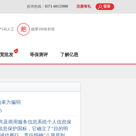
咨询热线：
0371-60135900
注册有礼
登录
7*24h人工
故障100倍补偿
宽批发
等保测评
了解亿恩
约束力偏弱
5
共及商用服务信息系统个人信息保
信息保护国标，它确立了“目的明
诚信履行、责任明确”八项原则，