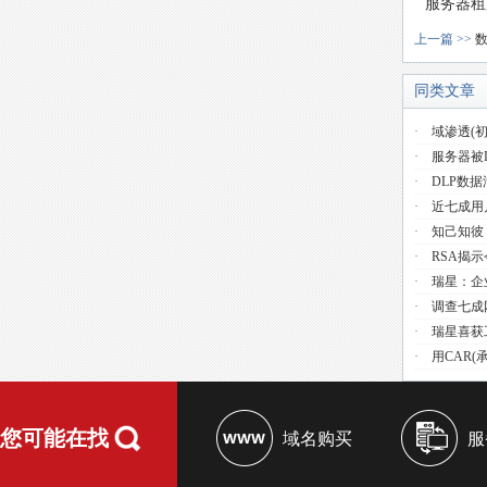
服务器租
上一篇 >>
同类文章
·
域渗透(初
·
服务器被
·
DLP数
·
近七成用
·
知己知彼
·
RSA揭
·
瑞星：企
·
调查七成
·
瑞星喜获
·
用CAR(
您可能在找
域名购买
服