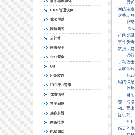
服务器虚拟化
最近，R
同的渠道
CRM管理软件
这些老敌
域名帮助
趋势1
RSA在
网游新闻
行的金融
云计算
事件负责
网络安全
数据，是
银行木
企业安全
手动攻击
OA
吸取金钱
在201
ERP软件
键的信息
IDC行业背景
趋势2
优惠活动
目前，地
志。网络
常见问题
动。而出
操作系统
提供商。
2012
网络技术
感染的电
电脑周边
趋势3