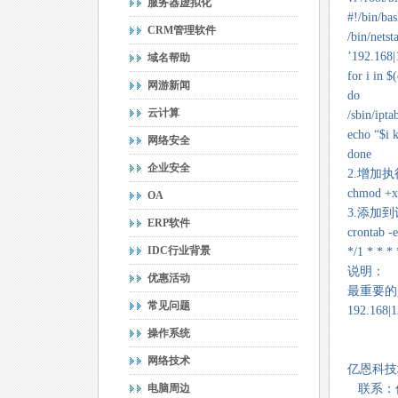
服务器虚拟化
#!/bin/ba
CRM管理软件
/bin/nets
’192.168|
域名帮助
for i in $
网游新闻
do
云计算
/sbin/ipt
echo “$i k
网络安全
done
企业安全
2.增加
chmod +x 
OA
3.添加
ERP软件
crontab -e
IDC行业背景
*/1 * * * 
说明：
优惠活动
最重要的是
常见问题
192.16
操作系统
网络技术
亿恩科技地
电脑周边
联系：