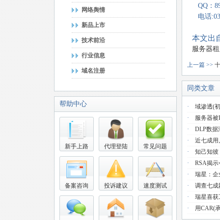
QQ：893
网络舆情
电话:037
新品上市
本文出自
技术前沿
服务器租
行业信息
上一篇 >>
十
域名注册
同类文章
帮助中心
·
域渗透(初
·
服务器被
·
DLP数
·
近七成用
新手上路
代理登陆
常见问题
·
知己知彼
·
RSA揭
·
瑞星：企
备案咨询
投诉建议
速度测试
·
调查七成
·
瑞星喜获
·
用CAR(