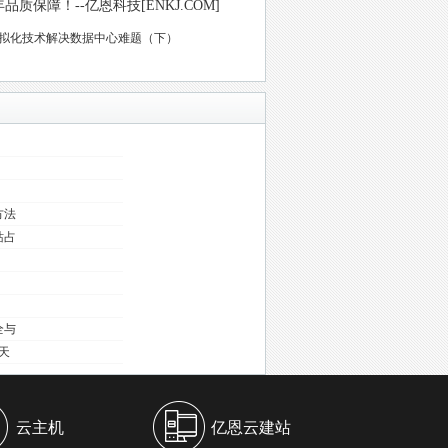
保障！--亿恩科技[ENKJ.COM]
拟化技术解决数据中心难题（下）
方法
站占
全与
天
云主机
亿恩云建站