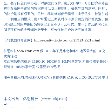
全。整个问题的核心在于对数据的保护。虹安移动DLP可以防护存储
移动互联网中传输的数据也可以防止被窃听、截包导致的泄密。同时
的防护是很有必要的。另外，移动终端便于携带，由于丢失、被盗引
利用云的模式，用户可通过云而及时享有廉价稳定的计算资源。但对
60%以上的用户是因为数据安全而不认可云模式。在一切皆云的时代
DLP可有效解决云端数据安全，有效保护用户数据不被泄密。
【转载自IT专家网】
http://security.ctocio.com.cn/21/12342521.shtml
亿恩科技
www.enidc.com
做IDC13年了是华北和华中地区最大的IDC之
优惠活动
江西南昌电信机房 E5200 2G 160G硬盘 10M独享带宽 租用仅需要499
托管1U 10M独享带宽 仅需要3999元/月
服务器租用/托管/机柜/大带宽VIP售前销售 亿恩-蓝天QQ:89287750 电话：0
本文出自：亿恩科技【www.enkj.com】
-->