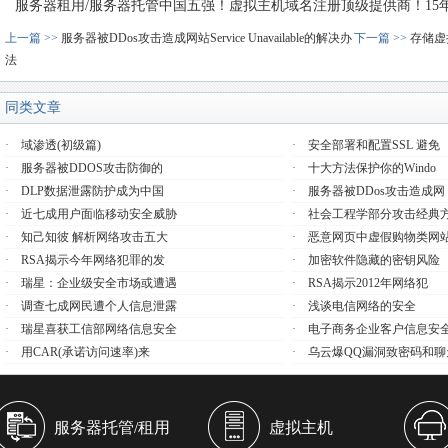
服务器租用/服务器托管中国五强！虚拟主机域名注册顶级提供商！15年品质
上一篇 >>
服务器被DDos攻击造成网站service Unavailable的解决办
下一篇 >>
存储虚
法
同类文章
·
域渗透(初级篇)
·
安全部署和配置SSL 避免
·
服务器被DDOS攻击防御的
·
十大方法保护你的Windo
·
DLP数据泄露防护成为中国
·
服务器被DDos攻击造成网
·
近七成用户面临移动安全威胁
·
社会工程学部分攻击经典
·
知己知彼 解析网络攻击五大
·
恶意网页中虚假购物类网
·
RSA揭示今年网络犯罪的发
·
加密软件隐藏的密钥风险
·
瑞星：企业级安全市场或遭遇
·
RSA揭示2012年网络犯
·
调查七成网民遭个人信息泄露
·
浅谈电信网络的安全
·
瑞星喜获工信部网络信息安全
·
电子商务企业客户信息安
·
用CAR(承诺访问速率)来
·
乌云爆QQ漏洞致密码和聊
服务器托管/租用
虚拟主机