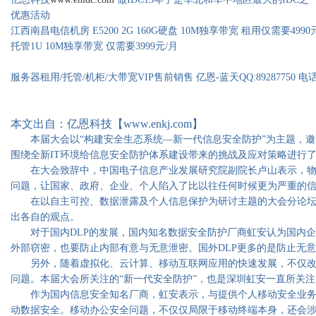
优惠活动
江西南昌电信机房 E5200 2G 160G硬盘 10M独享带宽 租用仅需要499
托管1U 10M独享带宽 仅需要3999元/月
服务器租用/托管/机柜/大带宽VIP售前销售 亿恩-蓝天QQ:89287750 电话：0
本文出自：亿恩科技【www.enkj.com】
本届大会以“构建安全生态系统—新一代信息安全防护”为主题，邀
围绕全新IT环境给信息安全防护体系建设带来的挑战及应对策略进行
在大会致辞中，中国电子信息产业发展研究院副院长卢山表示，物
问题，让国家、政府、企业、个人陷入了比以往任何时候更为严重的
在以自主可控、数据泄露及个人信息保护为研讨主题的大会分论坛上
出各自的观点。
对于国内DLP的发展，国内知名数据安全防护厂商虹安认为国内企
外部窃密，也要防止内部有意与无意泄密。国外DLP更多的是防止无
另外，随着虚拟化、云计算、移动互联网应用的快速发展，不仅改
问题。本届大会所关注的“新一代安全防护”，也是深圳虹安一直所关
作为国内信息安全知名厂商，虹安表示，与提供个人移动安全业务的
动数据安全。移动办公安全问题，不仅仅局限于移动终端本身，还会