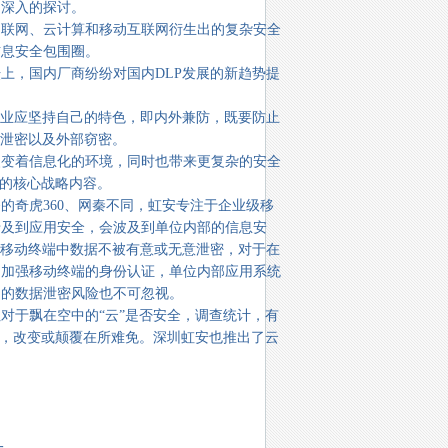
了深入的探讨。
联网、云计算和移动互联网衍生出的复杂安全
信息安全包围圈。
，国内厂商纷纷对国内DLP发展的新趋势提
业应坚持自己的特色，即内外兼防，既要防止
意泄密以及外部窃密。
变着信息化的环境，同时也带来更复杂的安全
注的核心战略内容。
奇虎360、网秦不同，虹安专注于企业级移
涉及到应用安全，会波及到单位内部的信息安
在移动终端中数据不被有意或无意泄密，对于在
，加强移动终端的身份认证，单位内部应用系统
起的数据泄密风险也不可忽视。
于飘在空中的“云”是否安全，调查统计，有
里，改变或颠覆在所难免。深圳虹安也推出了云
一。