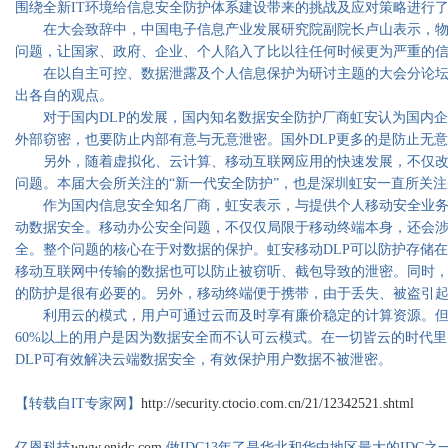
围绕全新IT环境给信息安全防护体系建设带来的挑战及应对策略进行
在大会致辞中，中国电子信息产业发展研究院副院长卢山表示，物
问题，让国家、政府、企业、个人陷入了比以往任何时候更为严重的
在以自主可控、数据泄露及个人信息保护为研讨主题的大会分论坛上
出各自的观点。
对于国内DLP的发展，国内知名数据安全防护厂商虹安认为国内企
外部窃密，也要防止内部有意与无意泄密。国外DLP更多的是防止无
另外，随着虚拟化、云计算、移动互联网应用的快速发展，不仅改
问题。本届大会所关注的“新一代安全防护”，也是深圳虹安一直所关
作为国内信息安全知名厂商，虹安表示，与提供个人移动安全业务的
动数据安全。移动办公安全问题，不仅仅局限于移动终端本身，还会
全。整个问题的核心在于对数据的保护。虹安移动DLP可以防护存储
移动互联网中传输的数据也可以防止被窃听、截包导致的泄密。同时
的防护是很有必要的。另外，移动终端便于携带，由于丢失、被盗引
利用云的模式，用户可通过云而及时享有廉价稳定的计算资源。但对
60%以上的用户是因为数据安全而不认可云模式。在一切皆云的时代
DLP可有效解决云端数据安全，有效保护用户数据不被泄密。
【转载自IT专家网】
http://security.ctocio.com.cn/21/12342521.shtml
亿恩科技
www.enidc.com
做IDC13年了是华北和华中地区最大的IDC之