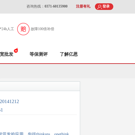
咨询热线：
0371-60135900
注册有礼
登录
7*24h人工
故障100倍补偿
宽批发
等保测评
了解亿恩
141212
51
的应用，包括thinksns、onethink