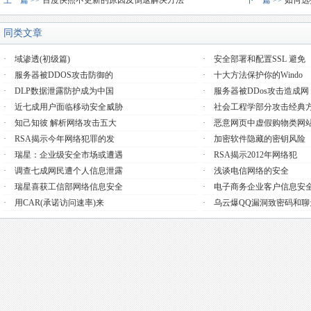
上一篇 >>
百度快照不更新的原因及倒退解决方法
下一篇 >>
如何选
同类文章
·
域渗透(初级篇)
·
安全部署和配置SSL 避免
·
服务器被DDOS攻击防御的
·
十大方法保护你的Windo
·
DLP数据泄露防护成为中国
·
服务器被DDos攻击造成网
·
近七成用户面临移动安全威胁
·
社会工程学部分攻击经典
·
知己知彼 解析网络攻击五大
·
恶意网页中虚假购物类网
·
RSA揭示今年网络犯罪的发
·
加密软件隐藏的密钥风险
·
瑞星：企业级安全市场或遭遇
·
RSA揭示2012年网络犯
·
调查七成网民遭个人信息泄露
·
浅谈电信网络的安全
·
瑞星喜获工信部网络信息安全
·
电子商务企业客户信息安
·
用CAR(承诺访问速率)来
·
乌云爆QQ漏洞致密码和聊