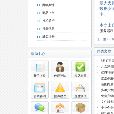
最大支持
网络舆情
数据安全
新品上市
卡。
技术前沿
本文出自
行业信息
服务器租
域名注册
上一篇 >>
同类文章
帮助中心
·
5月17日
·
北京洋桥
·
亿恩科技
新手上路
代理登陆
常见问题
·
选虚拟主
·
造国内最
·
多项技术提
·
免费升级
备案咨询
投诉建议
速度测试
·
文件服务器
·
中小企业必
·
移动硬盘免