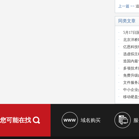
上一篇 >>
同类文章
·
5月17日
·
北京洋桥
·
亿恩科技
·
选虚拟主
·
造国内最
·
多项技术提
·
免费升级
·
文件服务器
·
中小企业必
·
移动硬盘免
您可能在找
域名购买
服