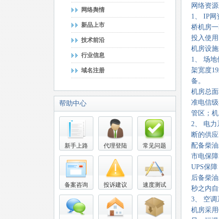
网络资源
网络舆情
1、 I
新品上市
桥机房一期
投入使用
技术前沿
机房设施
行业信息
1、 场
架宽度1
域名注册
备。
机房总面积
准电信级
帮助中心
管区；机
2、 电
断的供应
配备柴油
新手上路
代理登陆
常见问题
市电保障
UPS保
后备柴油
备案咨询
投诉建议
速度测试
秒之内自
3、 空
机房采用