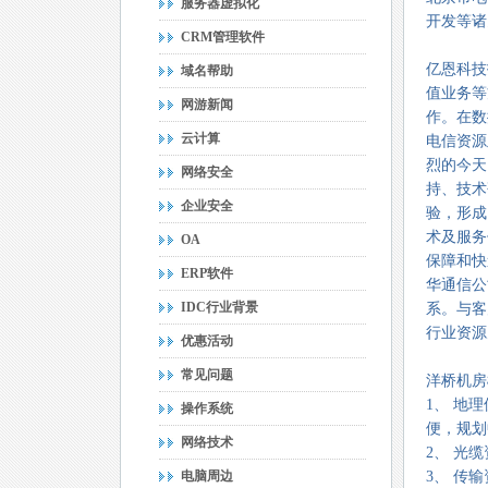
服务器虚拟化
开发等诸
CRM管理软件
亿恩科技
域名帮助
值业务等
网游新闻
作。在数
云计算
电信资源
烈的今天
网络安全
持、技术
企业安全
验，形成
术及服务
OA
保障和快
ERP软件
华通信公
IDC行业背景
系。与客
行业资源
优惠活动
常见问题
洋桥机房
1、 地
操作系统
便，规划
网络技术
2、 光
电脑周边
3、 传