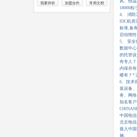
风、恒温
我要评价
加盟合作
常用文档
18000粒
4、 消
IDC机
标准,备
启动惰性
5、 安
数据中心
的托管设
有专人７
内保存有
楼有７*
6、技术
装设备、
务、网络
知名客户
CHIN
中国电信
北京电信
接入中国
施。