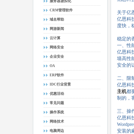
服务器虚拟化
CRM管理软件
关于亿
亿恩科
域名帮助
度快，
网游新闻
云计算
稳定的
一、性
网络安全
亿恩科
企业安全
墙高性
安全的
OA
ERP软件
二、限
IDC行业背景
亿恩科
主机
都
优惠活动
制的，
常见问题
三、操
操作系统
亿恩科
网络技术
Word
安装的
电脑周边