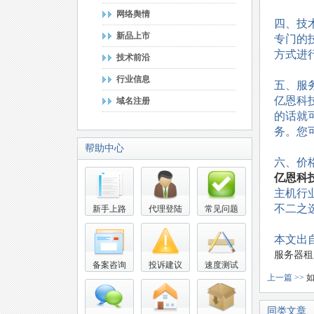
网络舆情
四、技
新品上市
专门的
方式进
技术前沿
行业信息
五、服
亿恩科
域名注册
的话就
务。您
帮助中心
六、价
亿恩科
主机行
不二之
新手上路
代理登陆
常见问题
本文出
服务器租
备案咨询
投诉建议
速度测试
上一篇 >>
同类文章