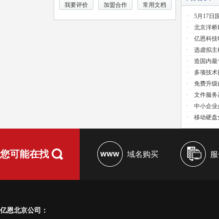
我要评价
加盟合作
常用文档
·
5月17日
·
北京洋桥
·
亿恩科技
·
选虚拟主
·
造国内最
·
多项技术提
·
免费升级
·
文件服务器
·
中小企业必
·
移动硬盘免
您可能在找
域名购买
服
亿恩北京公司：