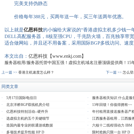
完美支持伪静态
价格每年388元，买两年送一年，买三年送两年优惠。
以上就是
亿恩科技
的小编给大家说的“香港虚拟主机多少钱一年
DELL高配服务器，8核至强CPU，千兆防火墙，百兆独享
适合做网站，并且还不用备案，采用国际BGP多线访问。速
本文出自：
亿恩科技【www.enkj.com】
服务器租用/服务器托管中国五强！虚拟主机域名注册顶级提供商！15年品质
上一篇 >>
香港主机速度怎么样？
下一篇 >>
怎么登
同类文章
·
5月17日国际电信日
·
服务器相关知识 什么是服
·
北京洋桥BGP双线机房介绍
·
13年回馈！你值得拥有~~
·
亿恩科技特别活动--硬件升
·
年付租用直接送服务器产
·
选虚拟主机的五个关键细节
·
江西服务器租用，江西服
·
造国内最专业的联通游戏数据
·
六核十二线程强动力 IBM
·
多项技术提升性能 HP D
·
限时抢购只限一台 HP D