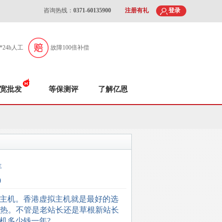
咨询热线：
0371-60135900
注册有礼
登录
7*24h人工
故障100倍补偿
宽批发
等保测评
了解亿恩
年
0
主机。香港虚拟主机就是最好的选
常火热。不管是老站长还是草根新站长
机多少钱一年?