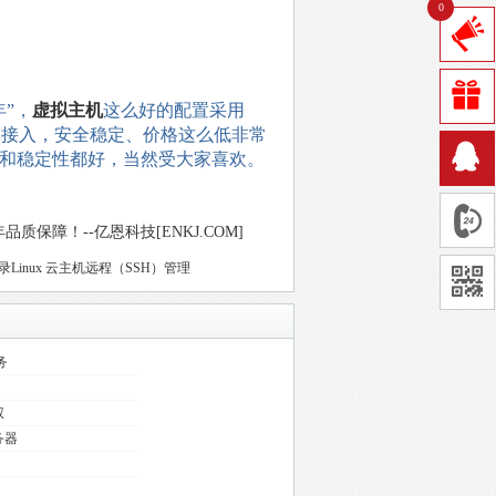
0
”，
虚拟主机
这么好的配置采用
带宽接入，安全稳定、价格这么低非常
度和稳定性都好，当然受大家喜欢。
保障！--亿恩科技[ENKJ.COM]
录Linux 云主机远程（SSH）管理
务
权
务器