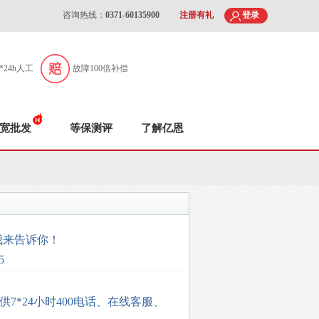
咨询热线：
0371-60135900
注册有礼
登录
7*24h人工
故障100倍补偿
宽批发
等保测评
了解亿恩
我来告诉你！
5
供
7*24
小时
400
电话、在线客服、