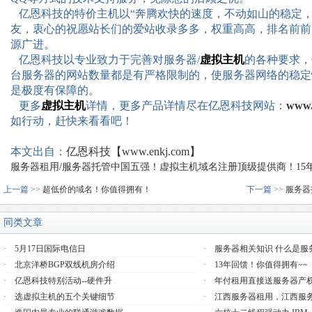
亿恩科技的特价主机以“奔腾欢快的速度，不动如山的稳定，
友，衷心的祝愿站长们的爱站收录多多，权重高高，排名前前
源广进。
亿恩科技以专业致力于完善对服务器
/
虚拟主机
的各种要求，
台服务器的网站数量都是有严格限制的，使服务器网络的稳定
是极度有保障的。
更多
虚拟主机
详情，更多产品详情尽在亿恩科技网站：
www.
如行动，赶快来看看吧！
本文出自：
亿恩科技【www.enkj.com】
服务器租用/服务器托管中国五强！虚拟主机域名注册顶级提供商！15年品质
上一篇 >>
超低价的域名！你值得拥有！
下一篇 >>
服务器
同类文章
·
5月17日国际电信日
·
服务器相关知识 什么是服
·
北京洋桥BGP双线机房介绍
·
13年回馈！你值得拥有~~
·
亿恩科技特别活动--硬件升
·
年付租用直接送服务器产
·
选虚拟主机的五个关键细节
·
江西服务器租用，江西服