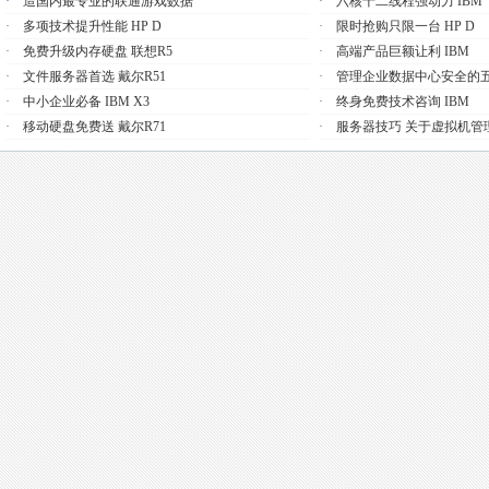
·
造国内最专业的联通游戏数据
·
六核十二线程强动力 IBM
·
多项技术提升性能 HP D
·
限时抢购只限一台 HP D
·
免费升级内存硬盘 联想R5
·
高端产品巨额让利 IBM
·
文件服务器首选 戴尔R51
·
管理企业数据中心安全的
·
中小企业必备 IBM X3
·
终身免费技术咨询 IBM
·
移动硬盘免费送 戴尔R71
·
服务器技巧 关于虚拟机管