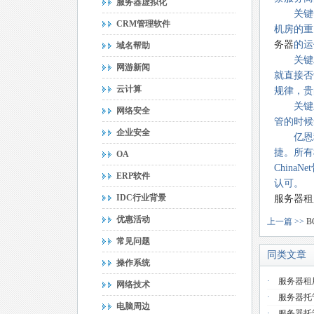
服务器虚拟化
关键一
CRM管理软件
机房的重
务器
的运
域名帮助
关键二
网游新闻
就直接否
云计算
规律，贵
关键三
网络安全
管的时候
企业安全
亿恩科
捷。所有
OA
ChinaNet
ERP软件
认可。
IDC行业背景
服务器租
优惠活动
上一篇 >>
常见问题
同类文章
操作系统
·
服务器租
网络技术
·
服务器托
电脑周边
·
服务器托