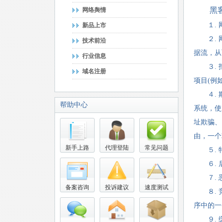
黑客常
网络舆情
１. 网
新品上市
２. 网
技术前沿
据流，从
行业信息
３. 拒
域名注册
项目(例
４. 欺
帮助中心
系统，使
址欺骗、
由，一个
新手上路
代理登陆
常见问题
５. 特
６. 后
７. 恶
备案咨询
投诉建议
速度测试
８. 竞
序中的一
９. 缓