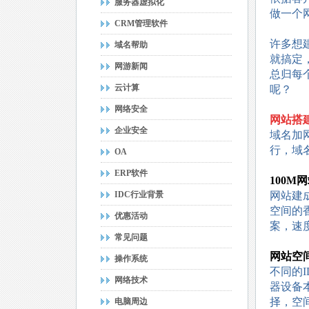
服务器虚拟化
做一个
CRM管理软件
许多想
域名帮助
就搞定
网游新闻
总归每
云计算
呢？
网络安全
网站搭
企业安全
域名加
行，域
OA
ERP软件
100M
IDC行业背景
网站建
空间的
优惠活动
案，速
常见问题
网站空
操作系统
不同的
网络技术
器设备
择，空
电脑周边