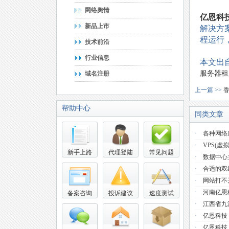
网络舆情
亿恩科
新品上市
解决方
程运行
技术前沿
行业信息
本文出
服务器租
域名注册
上一篇 >>
帮助中心
同类文章
·
各种网络
·
VPS(虚
新手上路
代理登陆
常见问题
·
数据中心
·
合适的双
·
网站打不
·
河南亿恩
备案咨询
投诉建议
速度测试
·
江西省九
·
亿恩科技
·
亿恩科技