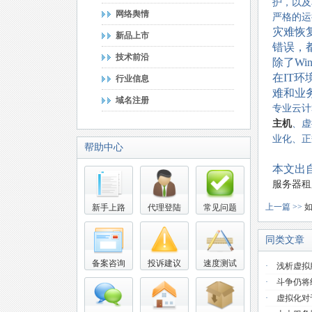
护，以及
网络舆情
严格的运
灾难恢
新品上市
错误，
技术前沿
除了Wi
在IT
行业信息
难和业
域名注册
专业云计
主机
、虚
业化、正
帮助中心
本文出
服务器租
上一篇 >>
新手上路
代理登陆
常见问题
同类文章
备案咨询
投诉建议
速度测试
·
浅析虚拟
·
斗争仍将
·
虚拟化对