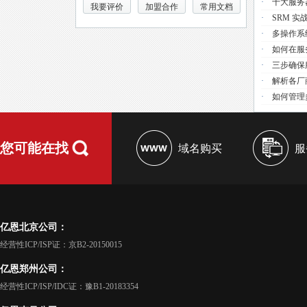
·
十大服务
我要评价
加盟合作
常用文档
·
SRM 实
·
多操作系
·
如何在服
·
三步确保
·
解析各厂
·
如何管理
您可能在找
域名购买
服
亿恩北京公司：
经营性ICP/ISP证：京B2-20150015
亿恩郑州公司：
经营性ICP/ISP/IDC证：豫B1-20183354