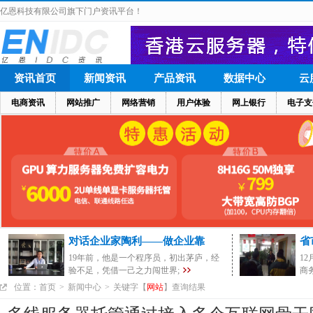
亿恩科技有限公司旗下门户资讯平台！
资讯首页
新闻资讯
产品资讯
数据中心
云
电商资讯
网站推广
网络营销
用户体验
网上银行
电子支
对话企业家陶利——做企业靠
省
19年前，他是一个程序员，初出茅庐，经
1
验不足，凭借一己之力闯世界;
商
位置：
首页
>
新闻中心
>
关键字【
网站
】查询结果