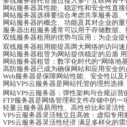
多线服务器托管通过接入多个互联网骨干
网站服务器其性能、稳定性和安全性直接
和可靠性
网站服务器选择要综合考虑共享服务器、V
户体验和运
网站服务器的概念、功能及其对企业的重
器和云服
服务器出租服务通常可以用于存储数据、
适的服务
双线服务器租用的优势与应用：为企业提
应用程序或
双线服务器租用能提高两大网络的访问速
验和更高的
网站服务器租赁为网站提供稳定的后盾 
的浏览体
网站服务器租赁：数字化时代的“网络地基
和维护硬
高防服务器已成为确保网站和应用安全的
Web服务器是保障网站性能、安全性以及
户抵御各
网站VPS云服务器是网站托管的理想选择
网站VPS云服务器：弹性架构与合规运营
能又不至
FTP服务器是网络管理和文件存储中的一
轻量云服务器易用性、高性价比和灵活性
VPS云服务器灵活独立且高效：虚拟专用
的新选择
VPS云服务器灵活性经济 满足多样化的需
应用