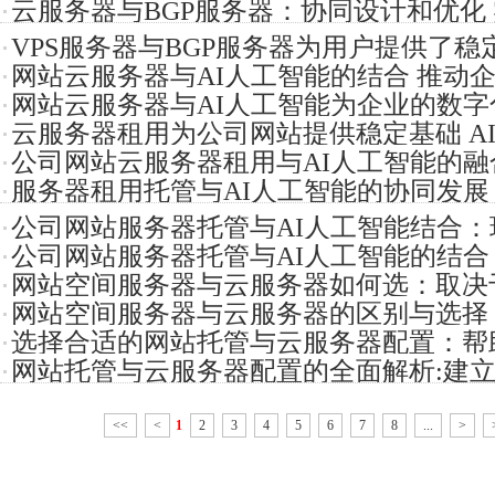
云服务器与BGP服务器：协同设计和优化
VPS服务器与BGP服务器为用户提供了
务运作
网站云服务器与AI人工智能的结合 推动
解决方
网站云服务器与AI人工智能为企业的数
应用的
云服务器租用为公司网站提供稳定基础 A
的机遇和
公司网站云服务器租用与AI人工智能的
赋能并
服务器租用托管与AI人工智能的协同发展
的管理与
公司网站服务器托管与AI人工智能结合
转型提
公司网站服务器托管与AI人工智能的结
化转型
网站空间服务器与云服务器如何选：取决
大的价值
网站空间服务器与云服务器的区别与选择
求、预算和
选择合适的网站托管与云服务器配置：帮
及发展来决
网站托管与云服务器配置的全面解析:建
性、安全性
定网站的
<<
<
1
2
3
4
5
6
7
8
...
>