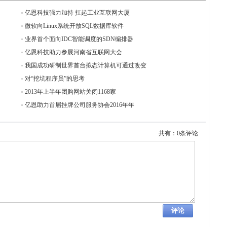
亿恩科技强力加持 扛起工业互联网大厦
微软向Linux系统开放SQL数据库软件
业界首个面向IDC智能调度的SDN编排器
亿恩科技助力参展河南省互联网大会
我国成功研制世界首台拟态计算机可通过改变
对“挖坑程序员”的思考
2013年上半年团购网站关闭1168家
亿恩助力首届挂牌公司服务协会2016年年
共有：0条评论