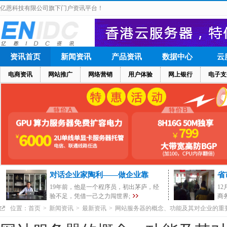
亿恩科技有限公司旗下门户资讯平台！
资讯首页
新闻资讯
产品资讯
数据中心
云
电商资讯
网站推广
网络营销
用户体验
网上银行
电子支
对话企业家陶利——做企业靠
省
19年前，他是一个程序员，初出茅庐，经
1
验不足，凭借一己之力闯世界;
商
位置：
首页
>
新闻资讯
>
最新资讯
>
网站服务器的概念、功能及其对企业的重