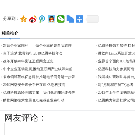
分享到：
相关推介
对话企业家陶利——做企业靠的是自我管理
亿恩科技强力加持 扛
赤子追梦 载誉前行:2019亿恩科技年会
微软向Linux系统开放
改革开放40年见证互联网变迁史
业界首个面向IDC智能
中小企业蓬勃发展,推动互联网产业纵深向前
亿恩科技助力参展河南
省市领导莅临亿恩科技推进电子商务进一步发
我国成功研制世界首台
2019网络安全峰会召开在即 亿恩科技高
对“挖坑程序员”的思考
亿恩科技总经理陈文东：我们低调却始终领先
2013年上半年团购网站
助推网络技术发展 IDC先驱企业在行动
亿恩助力首届挂牌公司服
网友评论：