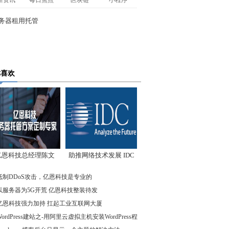
新资讯
每日焦点
区块链
小程序
你喜欢
亿恩科技总经理陈文
助推网络技术发展 IDC
：我们低调却始终领
先驱企业在行动
抵制DDoS攻击，亿恩科技是专业的
先
以服务器为5G开荒 亿恩科技整装待发
亿恩科技强力加持 扛起工业互联网大厦
WordPress建站之-用阿里云虚拟主机安装WordPress程