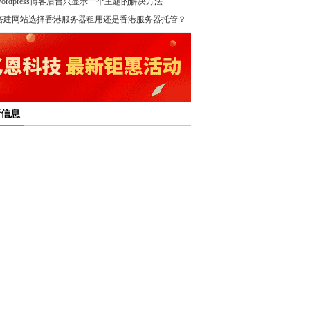
wordpress博客后台只显示一个主题的解决方法
！
搭建网站选择香港服务器租用还是香港服务器托管？
新信息
多线服务器托管通过接入多个互联网骨干网 提高访问
多线服务器托管的最大优势在于通过多个网络接入点
度和可靠性
多线服务器托管是提升网络稳定与访问效率的重要选
保证互联网连接的稳定性
高防服务器租用提供的是独享服务器 避免了与其他客
高防服务器租用服务集成了防火墙、流量清洗和负载
共享资源带来的不稳定因素
亿恩高防服务器租用构建坚实的安全防线 保障业务的
衡等多种安全技术 能够在保证正常业务运行的情况
定运行
，及时识别和处理异常流量