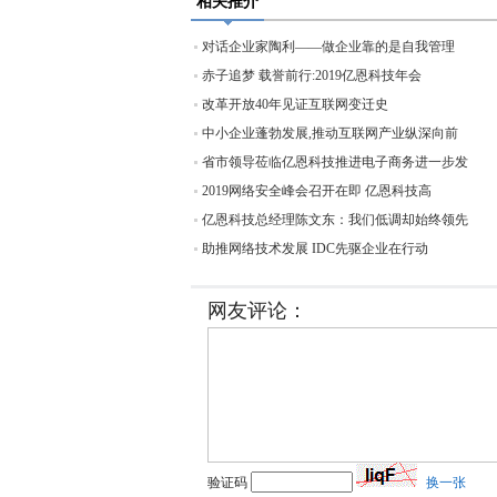
相关推介
对话企业家陶利——做企业靠的是自我管理
赤子追梦 载誉前行:2019亿恩科技年会
改革开放40年见证互联网变迁史
中小企业蓬勃发展,推动互联网产业纵深向前
省市领导莅临亿恩科技推进电子商务进一步发
2019网络安全峰会召开在即 亿恩科技高
亿恩科技总经理陈文东：我们低调却始终领先
助推网络技术发展 IDC先驱企业在行动
网友评论：
验证码
换一张