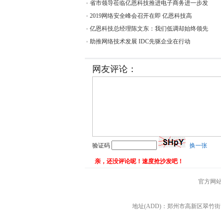
省市领导莅临亿恩科技推进电子商务进一步发
2019网络安全峰会召开在即 亿恩科技高
亿恩科技总经理陈文东：我们低调却始终领先
助推网络技术发展 IDC先驱企业在行动
网友评论：
验证码
换一张
亲，还没评论呢！速度抢沙发吧！
官方网
地址(ADD)：郑州市高新区翠