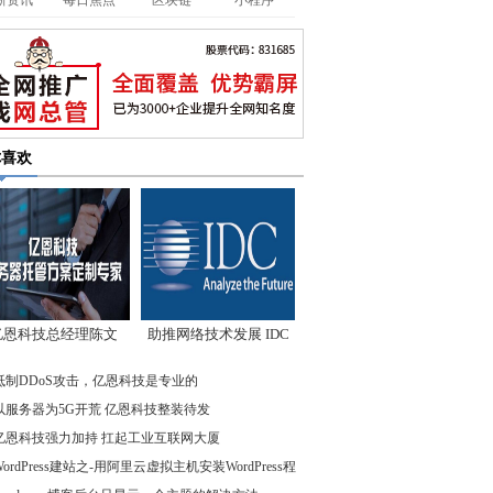
新资讯
每日焦点
区块链
小程序
你喜欢
亿恩科技总经理陈文
助推网络技术发展 IDC
：我们低调却始终领
先驱企业在行动
抵制DDoS攻击，亿恩科技是专业的
先
以服务器为5G开荒 亿恩科技整装待发
亿恩科技强力加持 扛起工业互联网大厦
WordPress建站之-用阿里云虚拟主机安装WordPress程