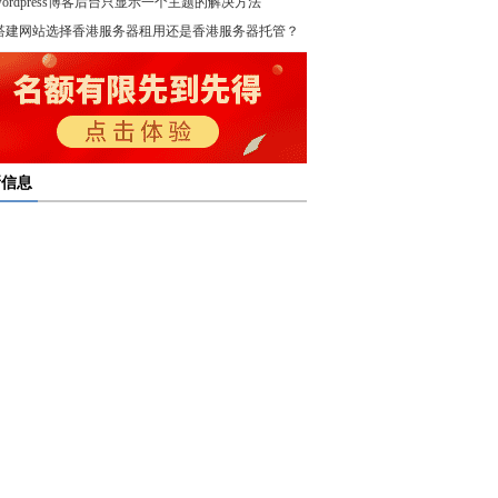
wordpress博客后台只显示一个主题的解决方法
！
搭建网站选择香港服务器租用还是香港服务器托管？
新信息
多线服务器托管通过接入多个互联网骨干网 提高访问
多线服务器托管的最大优势在于通过多个网络接入点
度和可靠性
多线服务器托管是提升网络稳定与访问效率的重要选
保证互联网连接的稳定性
高防服务器租用提供的是独享服务器 避免了与其他客
高防服务器租用服务集成了防火墙、流量清洗和负载
共享资源带来的不稳定因素
亿恩高防服务器租用构建坚实的安全防线 保障业务的
衡等多种安全技术 能够在保证正常业务运行的情况
定运行
，及时识别和处理异常流量