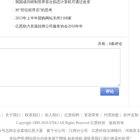
我国成功研制世界首台拟态计算机可通过改变
对“挖坑程序员”的思考
2013年上半年团购网站关闭1168家
亿恩助力首届挂牌公司服务协会2016年年
共有：0条评论
站
|
关于我们
|
联系我们
|
加入我们
|
亿恩招聘
|
资质荣誉
|
代理加盟
|
软件定制
Copyright 1999-2026 ENKJ All Rights Reserved 亿恩科技 版权所有
竹街1号总部企业基地亿恩大厦 旗下分公司：江西分公司 亿恩科技法律顾问：河南亚
本站声明:网站部分内容来源于网络,如有侵权,请联系我们,我们将及时处理!