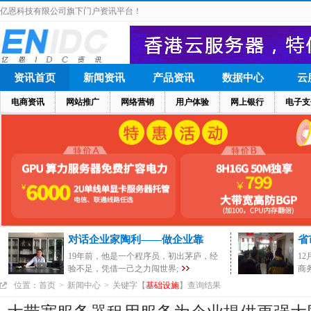
亿恩科技有限公司旗下门户资讯平台！
资讯首页
新闻资讯
产品资讯
数据中心
云
电商资讯
网站推广
网络营销
用户体验
网上银行
电子支
对话企业家陶利——做企业靠
省
19年前，他是一个程序员，初出茅庐，经
1
验不足，凭借一己之力闯世界;
商
位置：
首页
>
新闻中心
>
关键字【
基础设施
】查询结果